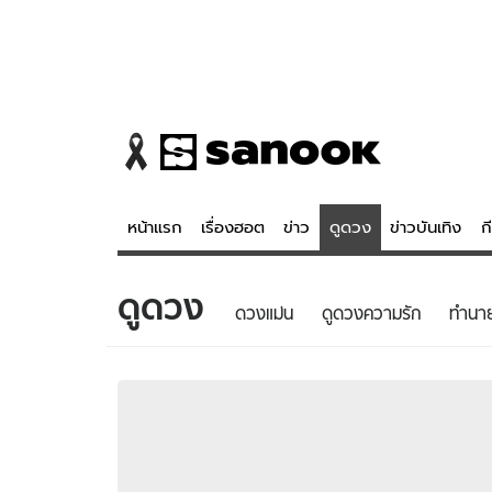
หน้าแรก
เรื่องฮอต
ข่าว
ดูดวง
ข่าวบันเทิง
ก
ดูดวง
ข่าว
ดูดวง - 
ดวงแม่น
ดูดวงความรัก
ทํานา
เรื่องฮอต
ดูดวง
ข่าว
หวยไทย
ข่าวบันเทิง
สถิติหวยไท
ข่าวกีฬา
หวยลาว
ข่าวเศรษฐกิจ