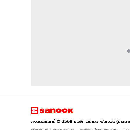
อัปเดตจีน
เช็กข่าวชัวร์
ติดตามสนุกโซเชี
ดาวน์โหลดสนุกแอปฟรี
สงวนลิขสิทธิ์ ©
2569
บริษัท อิมเมจ ฟิวเจอร์ (ประเทศไทย) จำกัด
สงวนลิขสิทธิ์ ©
2569
บริษัท อิมเมจ ฟิวเจอร์ (ประเ