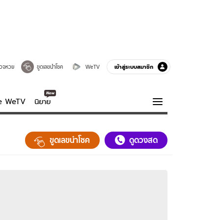
เข้าสู่ระบบสมาชิก
วจหวย
ขูดเลขนำโชค
WeTV
ve WeTV
นิยาย
รบรส
ความรู้รอบตัว
ขูดเลขนำโชค
ดูดวงสด
ฮาวทู
กูรู-รอบรู้