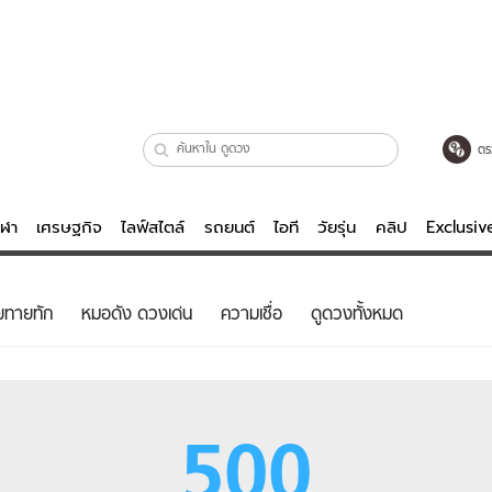
ตร
ีฬา
เศรษฐกิจ
ไลฟ์สไตล์
รถยนต์
ไอที
วัยรุ่น
คลิป
Exclusi
ตรวจหวย
ไลฟ์สไตล์
บันเทิงค
ยทายทัก
หมอดัง ดวงเด่น
ความเชื่อ
ดูดวงทั้งหมด
ผู้หญิง
หนัง-ละคร
ผู้ชาย
เพลง
ย
วัยรุ่น
เกมส์
500
ไอที
คลิป
รถยนต์
พอดแคสต์