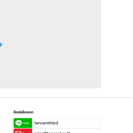
 WeTV
ติดต่อโฆษณา
tencentthbd
sales@tencent.co.th
รา
ร้องเรียนเนื้อหาไม่เหมาะสม
แนะนำติชม แจ้งปัญหาการใช้งาน
ติดต่อโฆษณา
tencentthbd
Add