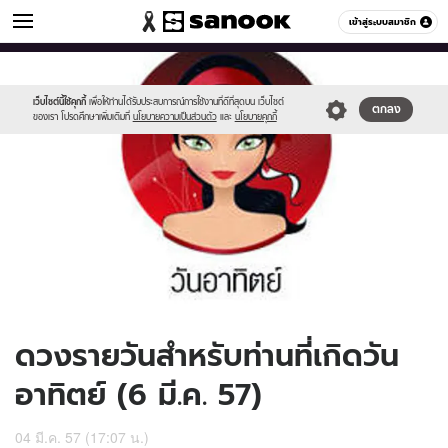
ดูดวง
เข้าสู่ระบบสมาชิก
หมวดอื่นๆ
//s.isanook.com/ho/0/ud/12/60181/170-
Sanook
//s.isanook.com/sr/0/images/logo-
600
60
sun_b.jpg
new-
sanook.png
เว็บไซต์นี้ใช้คุกกี้
เพื่อให้ท่านได้รับประสบการณ์การใช้งานที่ดีที่สุดบน เว็บไซต์
ตกลง
ของเรา โปรดศึกษาเพิ่มเติมที่
นโยบายความเป็นส่วนตัว
และ
นโยบายคุกกี้
ดวงรายวันสำหรับท่านที่เกิดวัน
อาทิตย์ (6 มี.ค. 57)
04 มี.ค. 57 (17:07 น.)