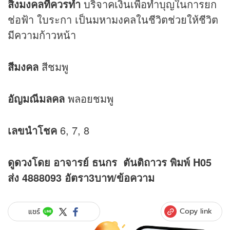
สิ่งมงคลที่ควรทำ
บริจาคเงินเพื่อทำบุญในการยก
ช่อฟ้า ใบระกา เป็นมหามงคลในชีวิตช่วยให้ชีวิต
มีความก้าวหน้า
สีมงคล
สีชมพู
อัญมณีมลคล
พลอยชมพู
เลขนำโชค
6, 7, 8
ดู
ดวง
โดย อาจารย์ ธนกร ตันติถาวร พิมพ์ H05
ส่ง 4888093 อัตรา3บาท/ข้อความ
Copy link
แชร์