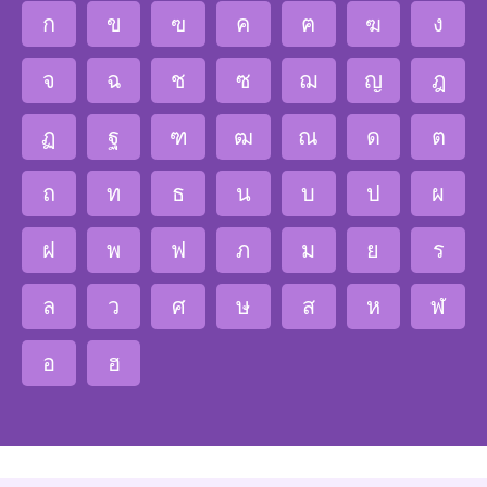
ก
ข
ฃ
ค
ฅ
ฆ
ง
จ
ฉ
ช
ซ
ฌ
ญ
ฎ
ฏ
ฐ
ฑ
ฒ
ณ
ด
ต
ถ
ท
ธ
น
บ
ป
ผ
ฝ
พ
ฟ
ภ
ม
ย
ร
ล
ว
ศ
ษ
ส
ห
ฬ
อ
ฮ