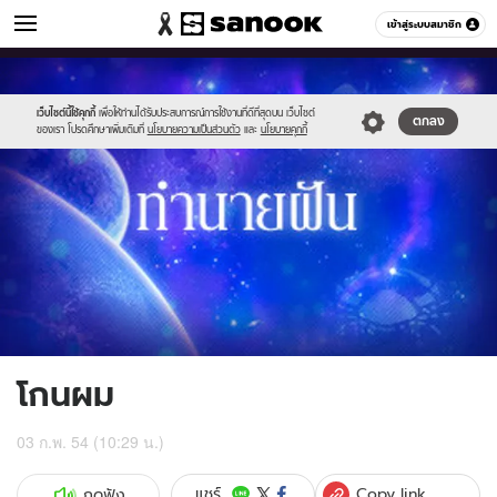
ดูดวง
เข้าสู่ระบบสมาชิก
หมวดอื่นๆ
//s.isanook.com/ho/0/ud/1/5929/g_300x200.jpg
Sanook
//s.isanook.com/sr/0/images/logo-
600
60
new-
sanook.png
เว็บไซต์นี้ใช้คุกกี้
เพื่อให้ท่านได้รับประสบการณ์การใช้งานที่ดีที่สุดบน เว็บไซต์
ตกลง
ของเรา โปรดศึกษาเพิ่มเติมที่
นโยบายความเป็นส่วนตัว
และ
นโยบายคุกกี้
โกนผม
03 ก.พ. 54 (10:29 น.)
Copy link
แชร์
กดฟัง