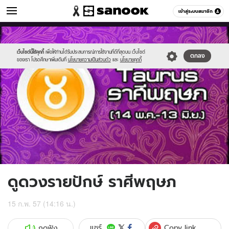
ดูดวง
เข้าสู่ระบบสมาชิก
หมวดอื่นๆ
//s.isanook.com/ho/0/ud/11/59269/5taurus.jpg
Sanook
//s.isanook.com/sr/0/images/logo-
600
60
new-
sanook.png
เว็บไซต์นี้ใช้คุกกี้
เพื่อให้ท่านได้รับประสบการณ์การใช้งานที่ดีที่สุดบน เว็บไซต์
ตกลง
ของเรา โปรดศึกษาเพิ่มเติมที่
นโยบายความเป็นส่วนตัว
และ
นโยบายคุกกี้
ดูดวงรายปักษ์ ราศีพฤษภ
15 ก.พ. 57 (14:16 น.)
Copy link
แชร์
กดฟัง