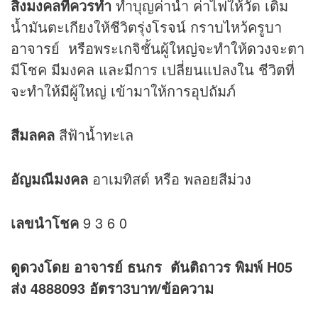
สิ่งมงคลที่ควรทำ
ทำบุญค่าน้ำ ค่าไฟให้วัด เติม
น้ำมันตะเกียงให้ชีวิตรุ่งโรจน์ กราบไหว้ครูบา
อาจารย์ หรือพระเกจิชั้นผู้ใหญ่จะทำให้
ดวง
จะตา
มีโชค มีมงคล และมีการ เปลี่ยนแปลงใน ชีวิตที่
จะทำให้มีผู้ใหญ่ เข้ามาให้การอุปถัมภ์
สีมลคล
สีฟ้าน้ำทะเล
อัญมณีมงคล
อาเมทิสต์ หรือ พลอยสีม่วง
เลขนำโชค
9 3 6 0
ดูดวง
โดย อาจารย์ ธนกร ตันติถาวร พิมพ์ H05
ส่ง 4888093 อัตรา3บาท/ข้อความ