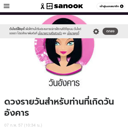
ดูดวง
เข้าสู่ระบบสมาชิก
หมวดอื่นๆ
//s.isanook.com/ho/0/ud/11/58889/170-
Sanook
//s.isanook.com/sr/0/images/logo-
600
60
tue_b.jpg
new-
sanook.png
เว็บไซต์นี้ใช้คุกกี้
เพื่อให้ท่านได้รับประสบการณ์การใช้งานที่ดีที่สุดบน เว็บไซต์
ตกลง
ของเรา โปรดศึกษาเพิ่มเติมที่
นโยบายความเป็นส่วนตัว
และ
นโยบายคุกกี้
ดวงรายวันสำหรับท่านที่เกิดวัน
อังคาร
07 ก.พ. 57 (10:34 น.)