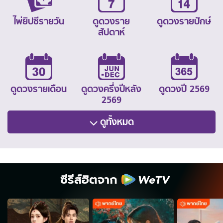
ไพ่ยิปซีรายวัน
ดูดวงราย
ดูดวงรายปักษ์
สัปดาห์
ดูดวงรายเดือน
ดูดวงครึ่งปีหลัง
ดูดวงปี 2569
2569
ดูทั้งหมด
ซีรีส์ฮิตจาก