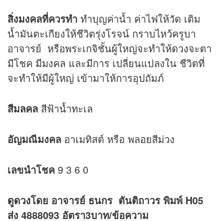
สิ่งมงคลที่ควรทำ
ทำบุญค่าน้ำ ค่าไฟให้วัด เติม
น้ำมันตะเกียงให้ชีวิตรุ่งโรจน์ กราบไหว้ครูบา
อาจารย์ หรือพระเกจิชั้นผู้ใหญ่จะทำให้
ดวง
จะตา
มีโชค มีมงคล และมีการ เปลี่ยนแปลงใน ชีวิตที่
จะทำให้มีผู้ใหญ่ เข้ามาให้การอุปถัมภ์
สีมลคล
สีฟ้าน้ำทะเล
อัญมณีมงคล
อาเมทิสต์ หรือ พลอยสีม่วง
เลขนำโชค
9 3 6 0
ดูดวง
โดย อาจารย์ ธนกร ตันติถาวร พิมพ์ H05
ส่ง 4888093 อัตรา3บาท/ข้อความ