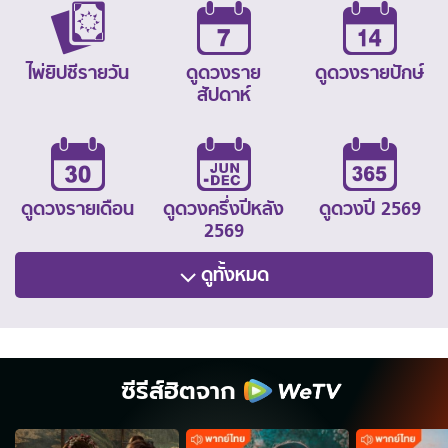
ไพ่ยิปซีรายวัน
ดูดวงราย
ดูดวงรายปักษ์
สัปดาห์
ดูดวงรายเดือน
ดูดวงครึ่งปีหลัง
ดูดวงปี 2569
2569
ดูทั้งหมด
ซีรีส์ฮิตจาก