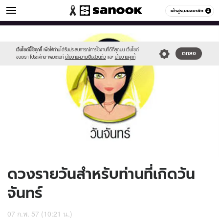
ดูดวง
เข้าสู่ระบบสมาชิก
หมวดอื่นๆ
//s.isanook.com/ho/0/ud/11/58857/170-
Sanook
//s.isanook.com/sr/0/images/logo-
600
60
mon_b.jpg
new-
sanook.png
เว็บไซต์นี้ใช้คุกกี้
เพื่อให้ท่านได้รับประสบการณ์การใช้งานที่ดีที่สุดบน เว็บไซต์
ตกลง
ของเรา โปรดศึกษาเพิ่มเติมที่
นโยบายความเป็นส่วนตัว
และ
นโยบายคุกกี้
ดวงรายวันสำหรับท่านที่เกิดวัน
จันทร์
07 ก.พ. 57 (10:21 น.)