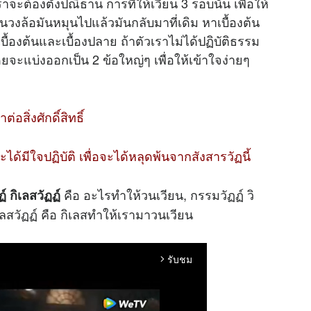
ต้องตั้งปณิธาน การที่ให้เวียน 3 รอบนั้น เพื่อให้
ือนวงล้อมันหมุนไปแล้วมันกลับมาที่เดิม หาเบื้องต้น
เบื้องต้นและเบื้องปลาย ถ้าตัวเราไม่ได้ปฏิบัติธรรม
ดยจะแบ่งออกเป็น 2 ข้อใหญ่ๆ เพื่อให้เข้าใจง่ายๆ
สิ่งศักดิ์สิทธิ์
ะได้มีใจปฏิบัติ เพื่อจะได้หลุดพ้นจากสังสารวัฏนี้
คือ อะไรทำให้วนเวียน, กรรมวัฏฏ์ วิ
์ กิเลสวัฏฏ์
เลสวัฏฏ์ คือ กิเลสทำให้เรามาวนเวียน
รับชม
arrow_forward_ios