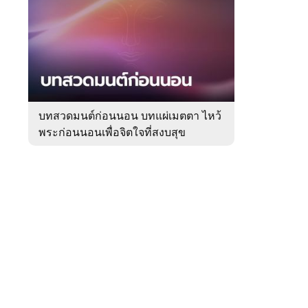
สัปดาห์
ของ
หมวด
ความ
 WeTV
เชื่อ
บทสวดมนต์ก่อนนอน บทแผ่เมตตา ไหว้
พระก่อนนอนเพื่อจิตใจที่สงบสุข
ติดต่อโฆษณา
tencentthbd
sales@tencent.co.th
รา
ร้องเรียนเนื้อหาไม่เหมาะสม
แนะนำติชม แจ้งปัญหาการใช้งาน