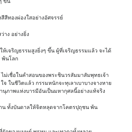
 ขึ้น
งสีสีทองผ่องใสอย่างอัศจรรย์
าง อย่างยิ่ง
ให้เจริญธรรมสูงยิ่งๆ ขึ้น ผู้ที่เจริญธรรมแล้ว จะได้
ก พ้นโลก
ม ไม่เชื่อในคำสอนของพระชินวรสัมมาสัมพุทธเจ้า
า ใจ ในชีวิตแล้ว กรรมหนักจะทุเลาเบาบางจางหาย
ุภาพแห่งบารมีอันเป็นมหากุศลนี้อย่างแท้จริง
น ทั้งบันดาลให้จิตหลุดจากโคตรปุถุชน พ้น
็นที่รักของมนุษย์ พรหม และเทวดาทั้งหลาย