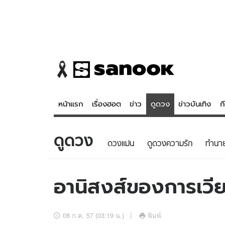
หน้าแรก
เรื่องฮอต
ข่าว
ดูดวง
ข่าวบันเทิง
ก
ดูดวง
ข่าว
ดูดวง - 
ดวงแม่น
ดูดวงความรัก
ทํานา
เรื่องฮอต
ดูดวง
ข่าว
หวยไทย
อานิสงส์ของการเวี
ข่าวบันเทิง
สถิติหวยไท
ข่าวกีฬา
หวยลาว
08 ก.ค. 57 (03:19 น.)
พิมพ์
ข่าวเศรษฐกิจ