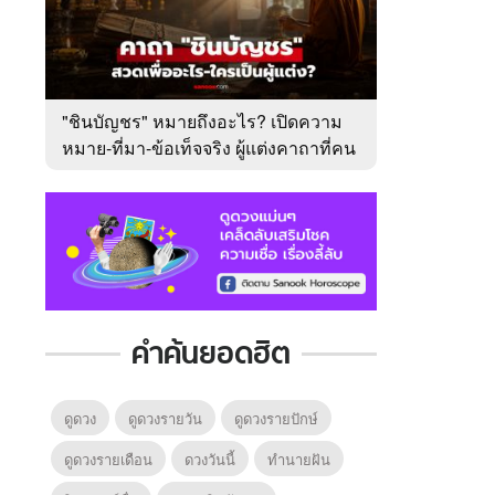
"ชินบัญชร" หมายถึงอะไร? เปิดความ
หมาย-ที่มา-ข้อเท็จจริง ผู้แต่งคาถาที่คน
ไทยคุ้นเคย
คำค้นยอดฮิต
ดูดวง
ดูดวงรายวัน
ดูดวงรายปักษ์
ดูดวงรายเดือน
ดวงวันนี้
ทํานายฝัน