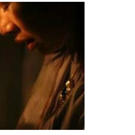
สุขภาพ
ดูทีวี
เที่ยว-กิน
WeTV
Tasteful Thailand
Exclusive
Sanook Choice
นิยาย
ยลได้ที่
ร่วมงานกับเ