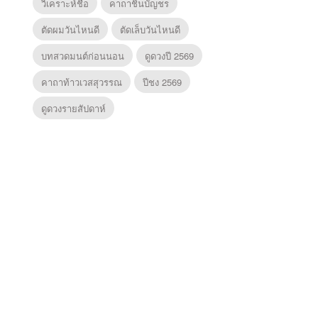
วิเคราะห์ชื่อ
คาถาชินบัญชร
ตัดผมวันไหนดี
ตัดเล็บวันไหนดี
บทสวดมนต์ก่อนนอน
ดูดวงปี 2569
คาถาท้าวเวสสุวรรณ
ปีชง 2569
ดูดวงรายสัปดาห์