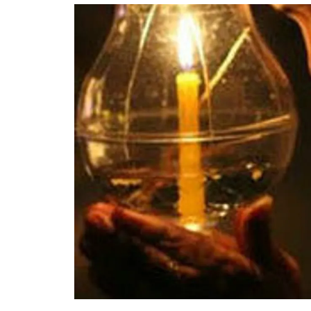
อัปเดตจีน
เช็กข่าวชัวร์
ติดตามสนุกโซเชี
ดาวน์โหลดสนุกแอปฟรี
สงวนลิขสิทธิ์ ©
2569
บริษัท อิมเมจ ฟิวเจอร์ (ประเทศไทย) จำกัด