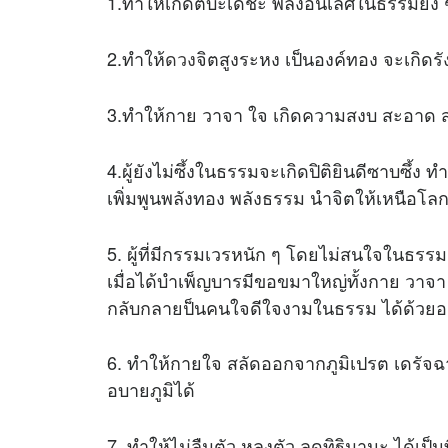
1.ทำให้เกิดตบะเดชะ พลังอันเลิศในธรรมยิ่ง ๆ
2.ทำให้
ดวง
จิตสูงระหง เป็นองค์ทอง จะเกิดรั
3.ทำให้กาย วาจา ใจ เกิดความสงบ สะอาด สว่
4.ผู้ยังไม่ซึ้งในธรรมจะเกิดปิติยินดีซาบซึ้ง ทำ
เพิ่มพูนพลังทอง พลังธรรม นำจิตให้เหนือโล
5. ผู้ที่มีกรรมเวรหนัก ๆ โดยไม่สนใจในธรร
เมื่อได้บำเพ็ญบารมีขอขมาใหญ่ทั้งกาย วาจ
กลับกลายป็นคนใจดีใจงามในธรรม ได้ด้วยอาน
6. ทำให้กายใจ สลัดออกจากภูมิเปรต เดรัจฉา
อบายภูมิได้
7. ทำให้ไม่ลืมตัว หลงตัว ลดทิฐิมานะ ได้เป