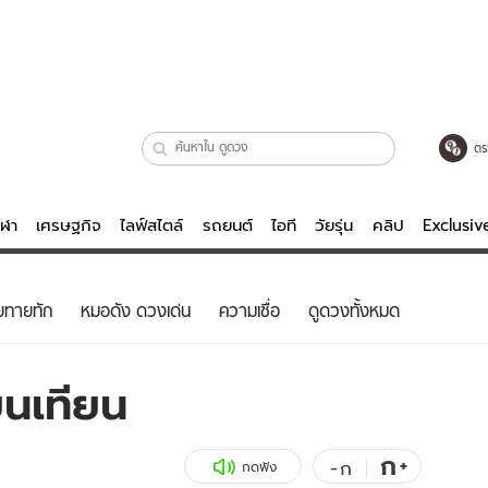
ตร
ีฬา
เศรษฐกิจ
ไลฟ์สไตล์
รถยนต์
ไอที
วัยรุ่น
คลิป
Exclusi
ตรวจหวย
ไลฟ์สไตล์
บันเทิงค
ยทายทัก
หมอดัง ดวงเด่น
ความเชื่อ
ดูดวงทั้งหมด
ผู้หญิง
หนัง-ละคร
ผู้ชาย
เพลง
ยนเทียน
ย
วัยรุ่น
เกมส์
ไอที
คลิป
ก
+
-
ก
กดฟัง
รถยนต์
พอดแคสต์