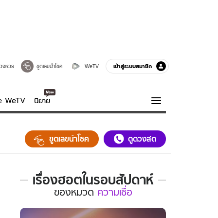
เข้าสู่ระบบสมาชิก
วจหวย
ขูดเลขนำโชค
WeTV
ve WeTV
นิยาย
รบรส
ความรู้รอบตัว
ขูดเลขนำโชค
ดูดวงสด
ฮาวทู
กูรู-รอบรู้
เรื่องฮอตในรอบสัปดาห์
เรื่อง
ของ
หมวด
ความเชื่อ
ฮอต
ใน
รอบ