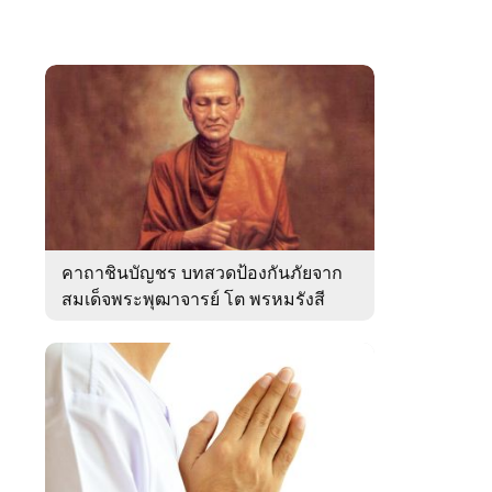
คาถาชินบัญชร บทสวดป้องกันภัยจาก
สมเด็จพระพุฒาจารย์ โต พรหมรังสี