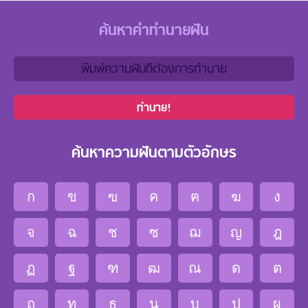
ค้นหาคำทำนายฝัน
ทำนาย!
ค้นหาความฝันตามตัวอักษร
ก
ข
ฃ
ค
ฅ
ฆ
ง
จ
ฉ
ช
ซ
ฌ
ญ
ฎ
ฏ
ฐ
ฑ
ฒ
ณ
ด
ต
ถ
ท
ธ
น
บ
ป
ผ