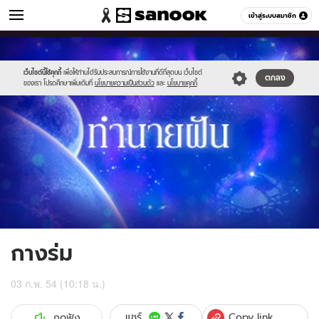
ดูดวง
เข้าสู่ระบบสมาชิก
หมวดอื่นๆ
//s.isanook.com/ho/0/ud/1/5877/g_300x200.jpg
Sanook
//s.isanook.com/sr/0/images/logo-
600
60
new-
sanook.png
เว็บไซต์นี้ใช้คุกกี้
เพื่อให้ท่านได้รับประสบการณ์การใช้งานที่ดีที่สุดบน เว็บไซต์
ตกลง
ของเรา โปรดศึกษาเพิ่มเติมที่
นโยบายความเป็นส่วนตัว
และ
นโยบายคุกกี้
กางร่ม
03 ก.พ. 54 (10:18 น.)
Copy link
แชร์
กดฟัง