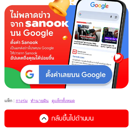
แท็ก :
กางร่ม
ทำนายฝัน
ดูแท็กทั้งหมด
กลับขึ้นไปด้านบน