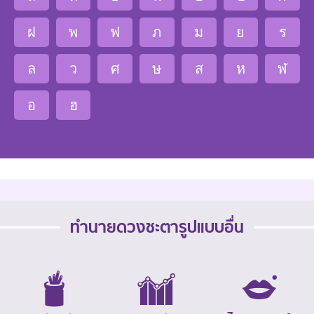
ฝ
พ
ฟ
ภ
ม
ย
ร
ล
ว
ศ
ษ
ส
ห
ฬ
อ
ฮ
ทำนายดวงชะตารูปแบบอื่น