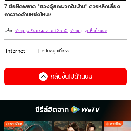
7 ข้อผิดพลาด "ฮวงจุ้ยกระจกในบ้าน" ควรหลีกเลี่ยง
การวางตำแหน่งไหน?
แท็ก :
ทำบุญเสริมมงคลตาม 12 ราศี
ทำบุญ
ดูแท็กทั้งหมด
สนับสนุนเนื้อหา
กลับขึ้นไปด้านบน
ซีรีส์ฮิตจาก