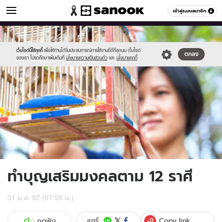
ดูดวง
เข้าสู่ระบบสมาชิก
หมวดอื่นๆ
//s.isanook.com/ho/0/ud/11/58465/mm-
Sanook
//s.isanook.com/sr/0/images/logo-
600
60
09.jpg
new-
sanook.png
เว็บไซต์นี้ใช้คุกกี้
เพื่อให้ท่านได้รับประสบการณ์การใช้งานที่ดีที่สุดบน เว็บไซต์
ตกลง
ของเรา โปรดศึกษาเพิ่มเติมที่
นโยบายความเป็นส่วนตัว
และ
นโยบายคุกกี้
ทำบุญเสริมมงคลตาม 12 ราศี
31 ม.ค. 57 (07:59 น.)
Copy link
แชร์
กดฟัง