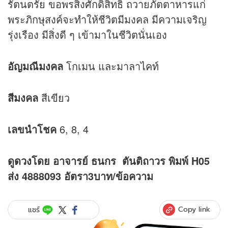
รัตนตรัย ขอพรสิ่งศักดิ์สิทธิ์ ถวายภัตตาหารแก่
พระภิกษุสงค์จะทำให้ชีวิตมีมงคล มีความเจริญ
รุ่งเรือง มีสิ่งดี ๆ เข้ามาในชีวิตนั่นเอง
อัญมณีมงคล
โกเมน และมาลาไคท์
สีมงคล
สีเขียว
เลขนำโชค
6, 8, 4
ดู
ดวง
โดย อาจารย์ ธนกร ตันติถาวร พิมพ์ H05
ส่ง 4888093 อัตรา3บาท/ข้อความ
Copy link
แชร์