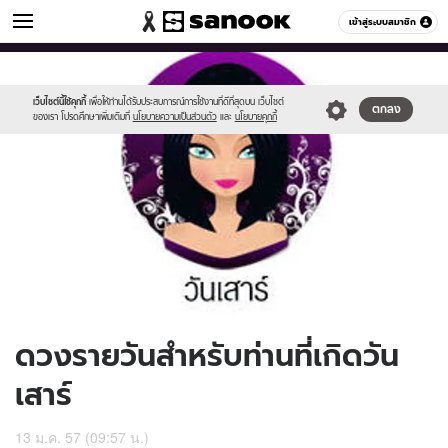
ดูดวง
เข้าสู่ระบบสมาชิก
หมวดอื่นๆ
//s.isanook.com/ho/0/ud/11/57549/170-
Sanook
//s.isanook.com/sr/0/images/logo-
600
60
sat_b.jpg
new-
sanook.png
เว็บไซต์นี้ใช้คุกกี้
เพื่อให้ท่านได้รับประสบการณ์การใช้งานที่ดีที่สุดบน เว็บไซต์
ตกลง
ของเรา โปรดศึกษาเพิ่มเติมที่
นโยบายความเป็นส่วนตัว
และ
นโยบายคุกกี้
ดวงรายวันสำหรับท่านที่เกิดวัน
เสาร์
13 ม.ค. 57 (09:57 น.)