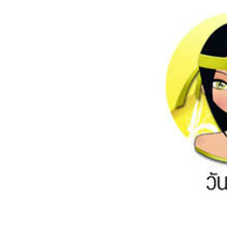
อัปเดตจีน
เช็กข่าวชัวร์
ติดตามสนุกโซเชี
ดาวน์โหลดสนุกแอปฟรี
สงวนลิขสิทธิ์ ©
2569
บริษัท อิมเมจ ฟิวเจอร์ (ประเทศไทย) จำกัด