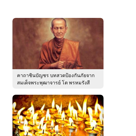
คาถาชินบัญชร บทสวดป้องกันภัยจาก
สมเด็จพระพุฒาจารย์ โต พรหมรังสี