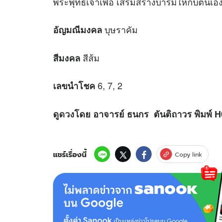
พระพุทธเจ้าเพื่อ เสริมสร้างบารมีให้กับตนเ
บุษราคัม
อัญมณีมงคล
สีส้ม
สีมงคล
6, 7, 2
เลขนำโชค
ดู
ดวง
โดย อาจารย์ ธนกร ตันติถาวร พิมพ์ 
แชร์เรื่องนี้
Copy link