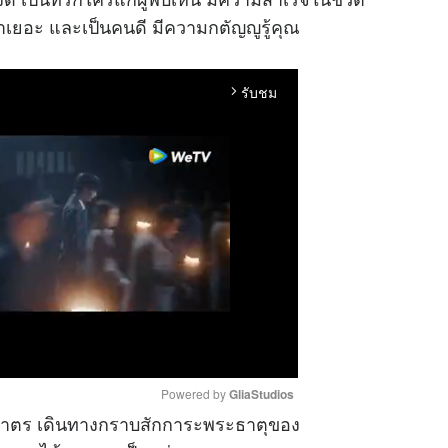
มาเยอะ และเป็นคนดี มีความกตัญญูรู้คุณ
รับชม
arrow_forward_ios
Powered by 
GliaStudios
บาตร เดินทางกราบสักการะพระธาตุของ