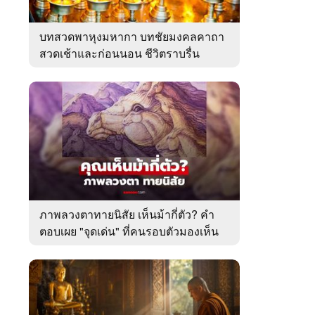
บทสวดพาหุงมหากา บทชัยมงคลคาถา
สวดเช้าและก่อนนอน ชีวิตราบรื่น
ภาพลวงตาทายนิสัย เห็นม้ากี่ตัว? คำ
ตอบเผย "จุดเด่น" ที่คนรอบตัวมองเห็น
ในตัวคุณ