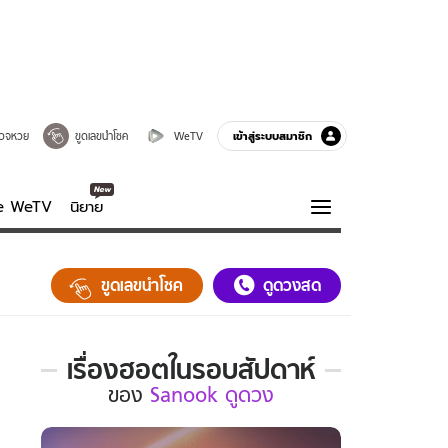
เข้าสู่ระบบสมาชิก
วจหวย
ขูดเลขนำโชค
WeTV
ve WeTV
นิยาย
รบรส
ความรู้รอบตัว
ขูดเลขนำโชค
ดูดวงสด
ฮาวทู
กูรู-รอบรู้
เรื่องฮอตในรอบสัปดาห์
เรื่อง
ของ
Sanook ดูดวง
ฮอต
ใน
รอบ