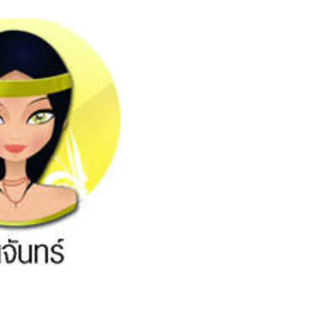
สุขภาพ
ดูทีวี
เที่ยว-กิน
WeTV
Tasteful Thailand
Exclusive
Sanook Choice
นิยาย
ยลได้ที่
ร่วมงานกับเ