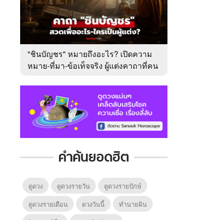
"ชินบัญชร" หมายถึงอะไร? เปิดความ
หมาย-ที่มา-ข้อเท็จจริง ผู้แต่งคาถาที่คน
ไทยคุ้นเคย
คำค้นยอดฮิต
ดูดวง
ดูดวงรายวัน
ดูดวงรายปักษ์
ดูดวงรายเดือน
ดวงวันนี้
ทํานายฝัน