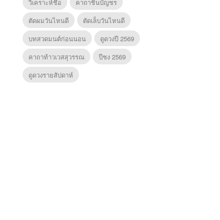
วิเคราะห์ชื่อ
คาถาชินบัญชร
ตัดผมวันไหนดี
ตัดเล็บวันไหนดี
บทสวดมนต์ก่อนนอน
ดูดวงปี 2569
คาถาท้าวเวสสุวรรณ
ปีชง 2569
ดูดวงรายสัปดาห์