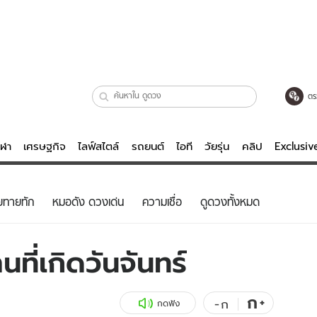
ตร
ีฬา
เศรษฐกิจ
ไลฟ์สไตล์
รถยนต์
ไอที
วัยรุ่น
คลิป
Exclusi
ตรวจหวย
ไลฟ์สไตล์
บันเทิงค
ยทายทัก
หมอดัง ดวงเด่น
ความเชื่อ
ดูดวงทั้งหมด
ผู้หญิง
หนัง-ละคร
ผู้ชาย
เพลง
ที่เกิดวันจันทร์
ย
วัยรุ่น
เกมส์
ไอที
คลิป
ก
+
-
ก
กดฟัง
รถยนต์
พอดแคสต์