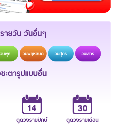
รายวัน วันอื่นๆ
วัน
พุธ
วัน
พฤหัสบดี
วัน
ศุกร์
วัน
เสาร์
ะตารูปแบบอื่น
ดูดวงรายปักษ์
ดูดวงรายเดือน