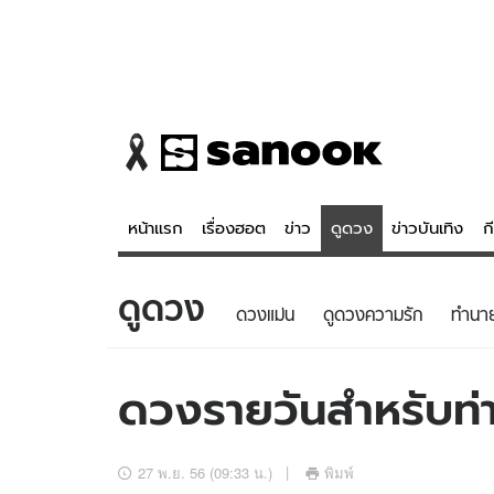
หน้าแรก
เรื่องฮอต
ข่าว
ดูดวง
ข่าวบันเทิง
ก
ดูดวง
ข่าว
ดูดวง - 
ดวงแม่น
ดูดวงความรัก
ทํานา
เรื่องฮอต
ดูดวง
ข่าว
หวยไทย
ดวงรายวันสำหรับท่าน
ข่าวบันเทิง
สถิติหวยไท
ข่าวกีฬา
หวยลาว
27 พ.ย. 56 (09:33 น.)
พิมพ์
ข่าวเศรษฐกิจ