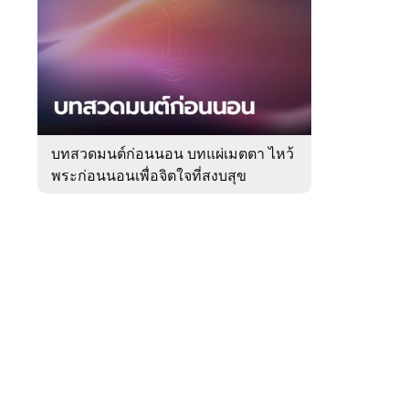
สัปดาห์
ของ
Sanook
ดูด
 WeTV
วง
บทสวดมนต์ก่อนนอน บทแผ่เมตตา ไหว้
พระก่อนนอนเพื่อจิตใจที่สงบสุข
ติดต่อโฆษณา
tencentthbd
sales@tencent.co.th
รา
ร้องเรียนเนื้อหาไม่เหมาะสม
แนะนำติชม แจ้งปัญหาการใช้งาน