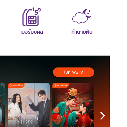
เบอร์มงคล
ทำนายฝัน
ไปที่ WeTV