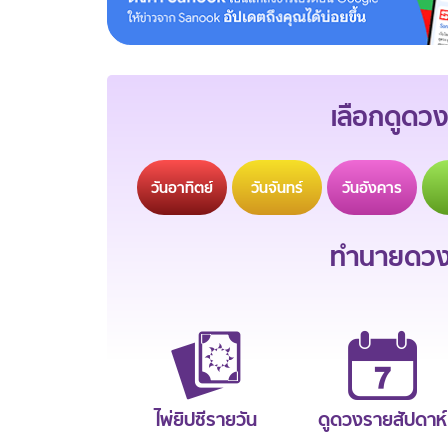
เลือกดูดวง
วัน
อาทิตย์
วัน
จันทร์
วัน
อังคาร
ทำนายดวงช
ไพ่ยิปซีรายวัน
ดูดวงรายสัปดาห์