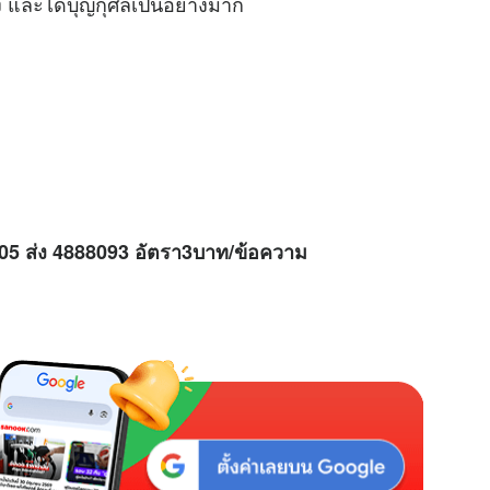
อง และได้บุญกุศลเป็นอย่างมาก
M
u
t
e
H05 ส่ง 4888093 อัตรา3บาท/ข้อความ