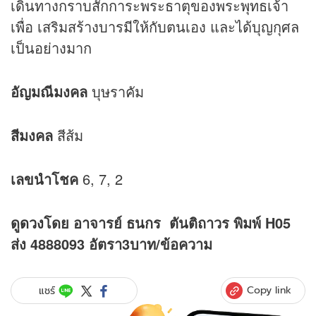
เดินทางกราบสักการะพระธาตุของพระพุทธเจ้า
เพื่อ เสริมสร้างบารมีให้กับตนเอง และได้บุญกุศล
เป็นอย่างมาก
อัญมณีมงคล
บุษราคัม
สีมงคล
สีส้ม
เลขนำโชค
6, 7, 2
ดู
ดวง
โดย อาจารย์ ธนกร ตันติถาวร พิมพ์ H05
ส่ง 4888093 อัตรา3บาท/ข้อความ
Copy link
แชร์