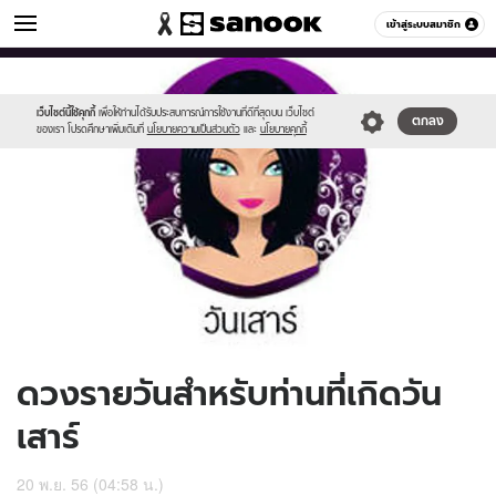
ดูดวง
เข้าสู่ระบบสมาชิก
หมวดอื่นๆ
//s.isanook.com/ho/0/ud/10/54877/170-
Sanook
//s.isanook.com/sr/0/images/logo-
600
60
sat_b.jpg
new-
sanook.png
เว็บไซต์นี้ใช้คุกกี้
เพื่อให้ท่านได้รับประสบการณ์การใช้งานที่ดีที่สุดบน เว็บไซต์
ตกลง
ของเรา โปรดศึกษาเพิ่มเติมที่
นโยบายความเป็นส่วนตัว
และ
นโยบายคุกกี้
ดวงรายวันสำหรับท่านที่เกิดวัน
เสาร์
20 พ.ย. 56 (04:58 น.)