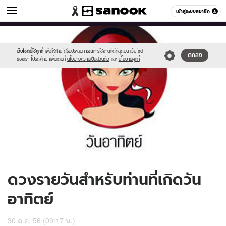
ดูดวง
เข้าสู่ระบบสมาชิก
หมวดอื่นๆ
//s.isanook.com/ho/0/ud/10/53897/170-
Sanook
//s.isanook.com/sr/0/images/logo-
600
60
sun_b.jpg
new-
sanook.png
เว็บไซต์นี้ใช้คุกกี้
เพื่อให้ท่านได้รับประสบการณ์การใช้งานที่ดีที่สุดบน เว็บไซต์
ตกลง
ของเรา โปรดศึกษาเพิ่มเติมที่
นโยบายความเป็นส่วนตัว
และ
นโยบายคุกกี้
ดวงรายวันสำหรับท่านที่เกิดวัน
อาทิตย์
30 ต.ค. 56 (09:17 น.)