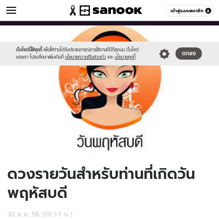
ดูดวง
เข้าสู่ระบบสมาชิก
หมวดอื่นๆ
//s.isanook.com/ho/0/ud/10/53885/170-
Sanook
//s.isanook.com/sr/0/images/logo-
600
60
thu_b.jpg
new-
sanook.png
เว็บไซต์นี้ใช้คุกกี้
เพื่อให้ท่านได้รับประสบการณ์การใช้งานที่ดีที่สุดบน เว็บไซต์
ตกลง
ของเรา โปรดศึกษาเพิ่มเติมที่
นโยบายความเป็นส่วนตัว
และ
นโยบายคุกกี้
ดวงรายวันสำหรับท่านที่เกิดวัน
พฤหัสบดี
30 ต.ค. 56 (09:11 น.)