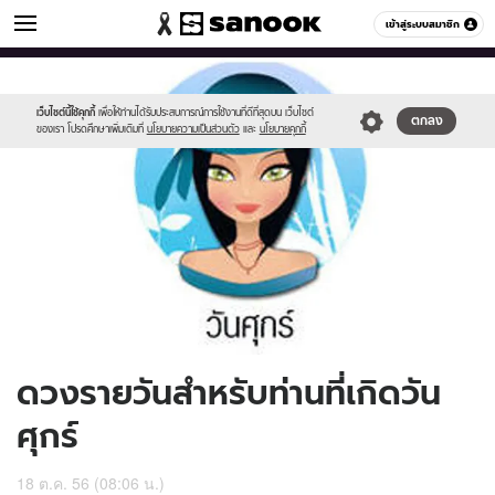
ดูดวง
เข้าสู่ระบบสมาชิก
หมวดอื่นๆ
//s.isanook.com/ho/0/ud/10/53241/170-
Sanook
//s.isanook.com/sr/0/images/logo-
600
60
fri_b.jpg
new-
sanook.png
เว็บไซต์นี้ใช้คุกกี้
เพื่อให้ท่านได้รับประสบการณ์การใช้งานที่ดีที่สุดบน เว็บไซต์
ตกลง
ของเรา โปรดศึกษาเพิ่มเติมที่
นโยบายความเป็นส่วนตัว
และ
นโยบายคุกกี้
ดวงรายวันสำหรับท่านที่เกิดวัน
ศุกร์
18 ต.ค. 56 (08:06 น.)