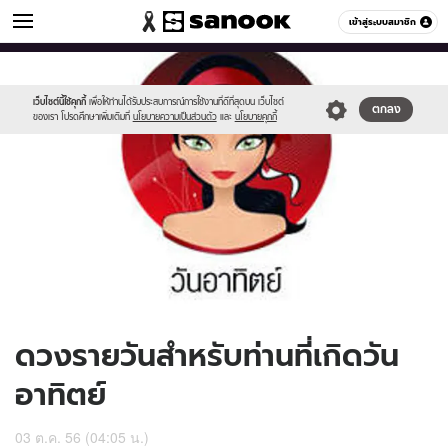
ดูดวง
เข้าสู่ระบบสมาชิก
หมวดอื่นๆ
//s.isanook.com/ho/0/ud/10/52493/170-
Sanook
//s.isanook.com/sr/0/images/logo-
600
60
sun_b.jpg
new-
sanook.png
เว็บไซต์นี้ใช้คุกกี้
เพื่อให้ท่านได้รับประสบการณ์การใช้งานที่ดีที่สุดบน เว็บไซต์
ตกลง
ของเรา โปรดศึกษาเพิ่มเติมที่
นโยบายความเป็นส่วนตัว
และ
นโยบายคุกกี้
ดวงรายวันสำหรับท่านที่เกิดวัน
อาทิตย์
03 ต.ค. 56 (04:05 น.)