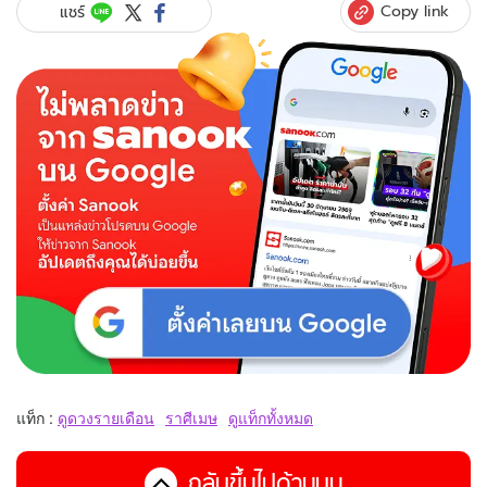
Copy link
แชร์
แท็ก :
ดูดวงรายเดือน
ราศีเมษ
ดูแท็กทั้งหมด
กลับขึ้นไปด้านบน