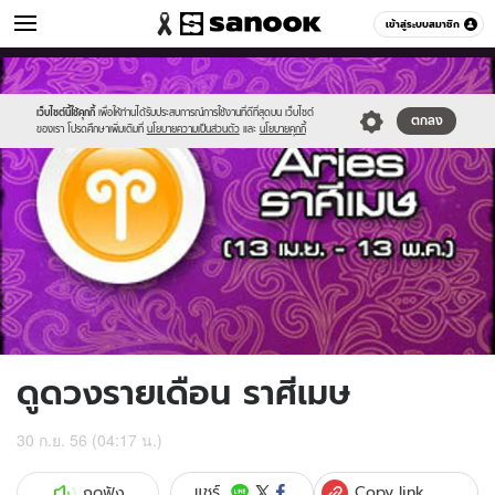
ดูดวง
เข้าสู่ระบบสมาชิก
หมวดอื่นๆ
//s.isanook.com/ho/0/ud/10/52157/4aries.jpg
Sanook
//s.isanook.com/sr/0/images/logo-
600
60
new-
sanook.png
เว็บไซต์นี้ใช้คุกกี้
เพื่อให้ท่านได้รับประสบการณ์การใช้งานที่ดีที่สุดบน เว็บไซต์
ตกลง
ของเรา โปรดศึกษาเพิ่มเติมที่
นโยบายความเป็นส่วนตัว
และ
นโยบายคุกกี้
ดูดวงรายเดือน ราศีเมษ
30 ก.ย. 56 (04:17 น.)
Copy link
แชร์
กดฟัง