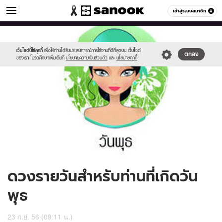
ดูดวง
เข้าสู่ระบบสมาชิก
หมวดอื่นๆ
//s.isanook.com/ho/0/ud/10/51853/170-
Sanook
//s.isanook.com/sr/0/images/logo-
600
60
wed_b.jpg
new-
sanook.png
เว็บไซต์นี้ใช้คุกกี้
เพื่อให้ท่านได้รับประสบการณ์การใช้งานที่ดีที่สุดบน เว็บไซต์
ตกลง
ของเรา โปรดศึกษาเพิ่มเติมที่
นโยบายความเป็นส่วนตัว
และ
นโยบายคุกกี้
ดวงรายวันสำหรับท่านที่เกิดวัน
พุธ
23 ก.ย. 56 (09:11 น.)