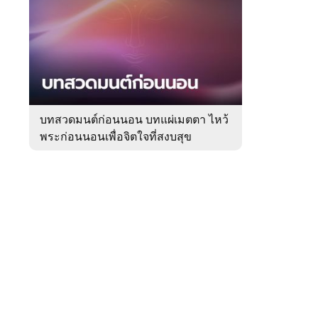
สัปดาห์
ของ
Sanook
ดูด
 WeTV
วง
บทสวดมนต์ก่อนนอน บทแผ่เมตตา ไหว้
พระก่อนนอนเพื่อจิตใจที่สงบสุข
ติดต่อโฆษณา
tencentthbd
sales@tencent.co.th
รา
ร้องเรียนเนื้อหาไม่เหมาะสม
แนะนำติชม แจ้งปัญหาการใช้งาน