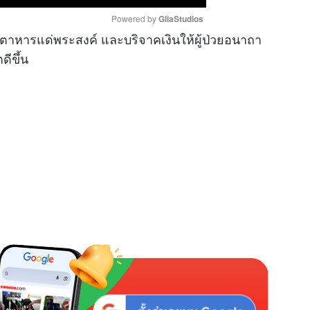
Powered by 
GliaStudios
าหารแด่พระสงค์ และบริจาคเงินให้ผู้ป่วยอนาถา
ดีขึ้น
M
u
t
e