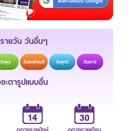
รายวัน วันอื่นๆ
วัน
พุธ
วัน
พฤหัสบดี
วัน
ศุกร์
วัน
เสาร์
ะตารูปแบบอื่น
ดูดวงรายปักษ์
ดูดวงรายเดือน