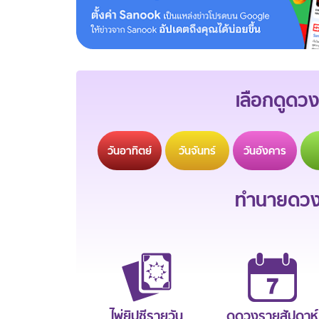
เลือกดูดวง
วัน
อาทิตย์
วัน
จันทร์
วัน
อังคาร
ทำนายดวงช
ไพ่ยิปซีรายวัน
ดูดวงรายสัปดาห์