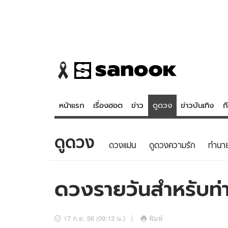
หน้าแรก
เรื่องฮอต
ข่าว
ดูดวง
ข่าวบันเทิง
ก
ดูดวง
ข่าว
ดูดวง - 
ดวงแม่น
ดูดวงความรัก
ทํานา
เรื่องฮอต
ดูดวง
ข่าว
หวยไทย
ดวงรายวันสำหรับท่าน
ข่าวบันเทิง
สถิติหวยไท
ข่าวกีฬา
หวยลาว
17 ก.ย. 56 (09:13 น.)
พิมพ์
ข่าวเศรษฐกิจ