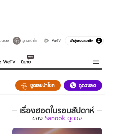
เข้าสู่ระบบสมาชิก
วจหวย
ขูดเลขนำโชค
WeTV
ve WeTV
นิยาย
รบรส
ความรู้รอบตัว
ขูดเลขนำโชค
ดูดวงสด
ฮาวทู
กูรู-รอบรู้
เรื่องฮอตในรอบสัปดาห์
เรื่อง
ของ
Sanook ดูดวง
ฮอต
ใน
รอบ