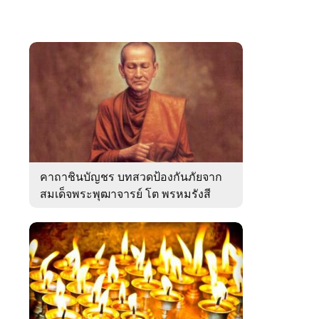
คาถาชินบัญชร บทสวดป้องกันภัยจาก
สมเด็จพระพุฒาจารย์ โต พรหมรังสี