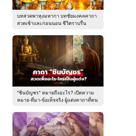
บทสวดพาหุงมหากา บทชัยมงคลคาถา
สวดเช้าและก่อนนอน ชีวิตราบรื่น
"ชินบัญชร" หมายถึงอะไร? เปิดความ
หมาย-ที่มา-ข้อเท็จจริง ผู้แต่งคาถาที่คน
ไทยคุ้นเคย