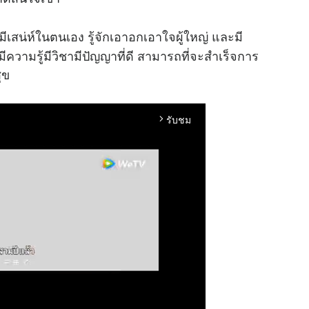
เสน่ห์ในตนเอง รู้จักเอาอกเอาใจผู้ใหญ่ และมี
ความรู้มีวิชามีปัญญาที่ดี สามารถที่จะสำเร็จการ
ุข
รับชม
arrow_forward_ios