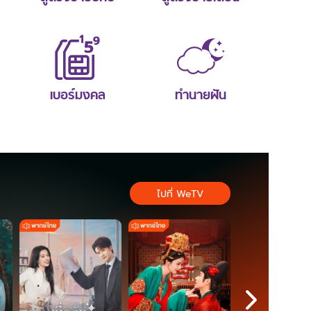
เบอร์มงคล
ทำนายฝัน
ไปที่ WeTV