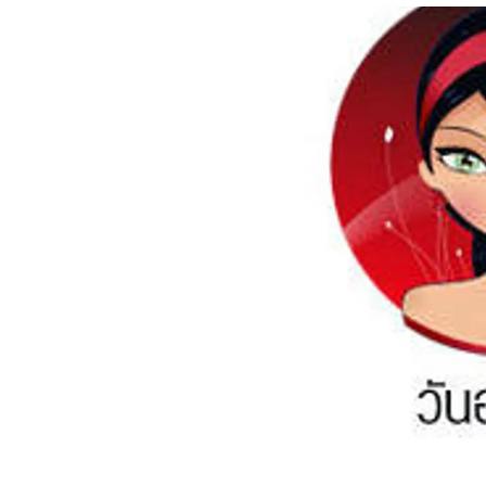
อัปเดตจีน
เช็กข่าวชัวร์
ติดตามสนุกโซเชี
ดาวน์โหลดสนุกแอปฟรี
สงวนลิขสิทธิ์ ©
2569
บริษัท อิมเมจ ฟิวเจอร์ (ประเทศไทย) จำกัด