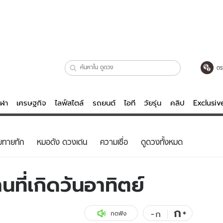
ตร
ีฬา
เศรษฐกิจ
ไลฟ์สไตล์
รถยนต์
ไอที
วัยรุ่น
คลิป
Exclusi
ตรวจหวย
ไลฟ์สไตล์
บันเทิงค
ยทายทัก
หมอดัง ดวงเด่น
ความเชื่อ
ดูดวงทั้งหมด
ผู้หญิง
หนัง-ละคร
ผู้ชาย
เพลง
ที่เกิดวันอาทิตย์
ย
วัยรุ่น
เกมส์
ไอที
คลิป
ก
+
-
ก
กดฟัง
รถยนต์
พอดแคสต์