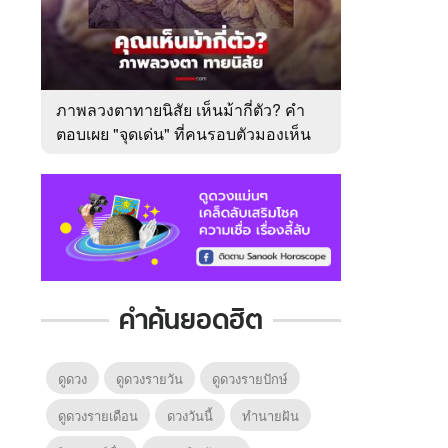
ภาพลวงตาทายนิสัย เห็นม้ากี่ตัว? คำ
ตอบเผย "จุดเด่น" ที่คนรอบตัวมองเห็น
ในตัวคุณ
คำค้นยอดฮิต
ดูดวง
ดูดวงรายวัน
ดูดวงรายปักษ์
ดูดวงรายเดือน
ดวงวันนี้
ทํานายฝัน