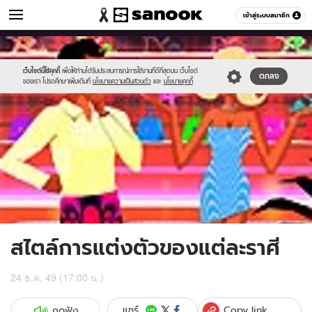
ดูดวง
เข้าสู่ระบบสมาชิก
หมวดอื่นๆ
//s.isanook.com/ho/0/ud/1/5141/m_01912_001.jpg
Sanook
//s.isanook.com/sr/0/images/logo-
600
60
new-
sanook.png
เว็บไซต์นี้ใช้คุกกี้
เพื่อให้ท่านได้รับประสบการณ์การใช้งานที่ดีที่สุดบน เว็บไซต์
ตกลง
ของเรา โปรดศึกษาเพิ่มเติมที่
นโยบายความเป็นส่วนตัว
และ
นโยบายคุกกี้
สไตล์การแต่งตัวของแต่ละราศี
24 ธ.ค. 49 (17:00 น.)
Copy link
แชร์
กดฟัง