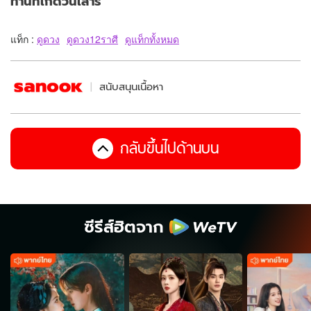
ท่านที่เกิดวันเสาร์
แท็ก :
ดูดวง
ดูดวง12ราศี
ดูแท็กทั้งหมด
สนับสนุนเนื้อหา
กลับขึ้นไปด้านบน
ซีรีส์ฮิตจาก