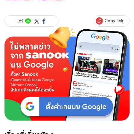
สไตล์
การ
แต่ง
Copy link
แชร์
ตัว
ของ
แต่ละ
ราศี