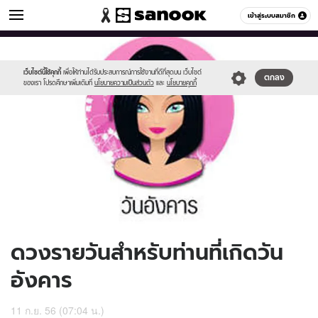
ดูดวง
เข้าสู่ระบบสมาชิก
หมวดอื่นๆ
//s.isanook.com/ho/0/ud/10/51309/170-
Sanook
//s.isanook.com/sr/0/images/logo-
600
60
tue_b.jpg
new-
sanook.png
เว็บไซต์นี้ใช้คุกกี้
เพื่อให้ท่านได้รับประสบการณ์การใช้งานที่ดีที่สุดบน เว็บไซต์
ตกลง
ของเรา โปรดศึกษาเพิ่มเติมที่
นโยบายความเป็นส่วนตัว
และ
นโยบายคุกกี้
ดวงรายวันสำหรับท่านที่เกิดวัน
อังคาร
11 ก.ย. 56 (07:04 น.)