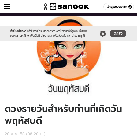
ดูดวง
เข้าสู่ระบบสมาชิก
หมวดอื่นๆ
//s.isanook.com/ho/0/ud/10/50505/170-
Sanook
//s.isanook.com/sr/0/images/logo-
600
60
thu_b.jpg
new-
sanook.png
เว็บไซต์นี้ใช้คุกกี้
เพื่อให้ท่านได้รับประสบการณ์การใช้งานที่ดีที่สุดบน เว็บไซต์
ตกลง
ของเรา โปรดศึกษาเพิ่มเติมที่
นโยบายความเป็นส่วนตัว
และ
นโยบายคุกกี้
ดวงรายวันสำหรับท่านที่เกิดวัน
พฤหัสบดี
26 ส.ค. 56 (08:20 น.)