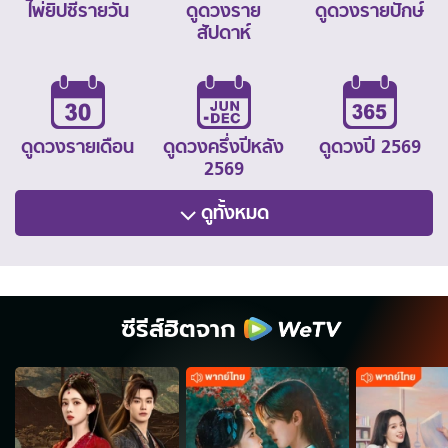
ไพ่ยิปซีรายวัน
ดูดวงราย
ดูดวงรายปักษ์
สัปดาห์
ดูดวงรายเดือน
ดูดวงครึ่งปีหลัง
ดูดวงปี 2569
2569
ดูทั้งหมด
ซีรีส์ฮิตจาก