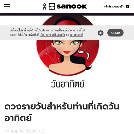
ดูดวง
เข้าสู่ระบบสมาชิก
หมวดอื่นๆ
//s.isanook.com/ho/0/ud/10/50173/170-
Sanook
//s.isanook.com/sr/0/images/logo-
600
60
sun_b.jpg
new-
sanook.png
เว็บไซต์นี้ใช้คุกกี้
เพื่อให้ท่านได้รับประสบการณ์การใช้งานที่ดีที่สุดบน เว็บไซต์
ตกลง
ของเรา โปรดศึกษาเพิ่มเติมที่
นโยบายความเป็นส่วนตัว
และ
นโยบายคุกกี้
ดวงรายวันสำหรับท่านที่เกิดวัน
อาทิตย์
19 ส.ค. 56 (08:09 น.)