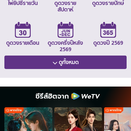
ไพ่ยิปซีรายวัน
ดูดวงราย
ดูดวงรายปักษ์
สัปดาห์
ดูดวงรายเดือน
ดูดวงครึ่งปีหลัง
ดูดวงปี 2569
2569
ดูทั้งหมด
ซีรีส์ฮิตจาก