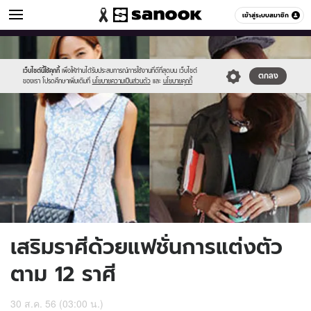
ดูดวง
เข้าสู่ระบบสมาชิก
หมวดอื่นๆ
//s.isanook.com/ho/0/ud/10/50093/mm03.jpg
Sanook
//s.isanook.com/sr/0/images/logo-
600
60
new-
sanook.png
เว็บไซต์นี้ใช้คุกกี้
เพื่อให้ท่านได้รับประสบการณ์การใช้งานที่ดีที่สุดบน เว็บไซต์
ตกลง
ของเรา โปรดศึกษาเพิ่มเติมที่
นโยบายความเป็นส่วนตัว
และ
นโยบายคุกกี้
เสริมราศีด้วยแฟชั่นการแต่งตัว
ตาม 12 ราศี
30 ส.ค. 56 (03:00 น.)