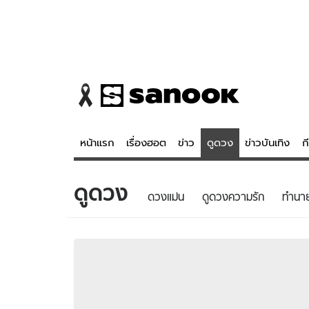
หน้าแรก
เรื่องฮอต
ข่าว
ดูดวง
ข่าวบันเทิง
ก
ดูดวง
ข่าว
ดูดวง - 
ดวงแม่น
ดูดวงความรัก
ทํานา
เรื่องฮอต
ดูดวง
ข่าว
หวยไทย
ข่าวบันเทิง
สถิติหวยไท
ข่าวกีฬา
หวยลาว
ข่าวเศรษฐกิจ