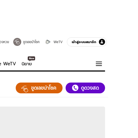
เข้าสู่ระบบสมาชิก
วจหวย
ขูดเลขนำโชค
WeTV
ve WeTV
นิยาย
รบรส
ความรู้รอบตัว
ขูดเลขนำโชค
ดูดวงสด
ฮาวทู
กูรู-รอบรู้