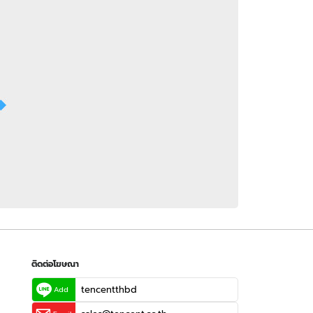
 WeTV
ติดต่อโฆษณา
tencentthbd
sales@tencent.co.th
รา
ร้องเรียนเนื้อหาไม่เหมาะสม
แนะนำติชม แจ้งปัญหาการใช้งาน
ติดต่อโฆษณา
tencentthbd
Add