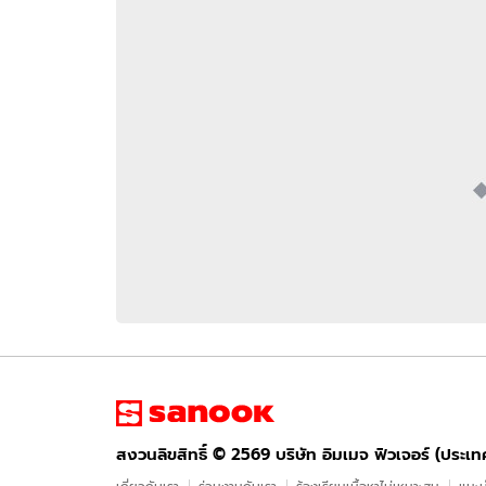
อัปเดตจีน
เช็กข่าวชัวร์
ติดตามสนุกโซเชี
ดาวน์โหลดสนุกแอปฟรี
สงวนลิขสิทธิ์ ©
2569
บริษัท อิมเมจ ฟิวเจอร์ (ประเทศไทย) จำกัด
สงวนลิขสิทธิ์ ©
2569
บริษัท อิมเมจ ฟิวเจอร์ (ประเ