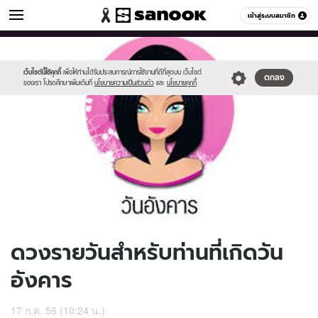
ดูดวง
เข้าสู่ระบบสมาชิก
หมวดอื่นๆ
//s.isanook.com/ho/0/ud/9/48685/170-
Sanook
//s.isanook.com/sr/0/images/logo-
600
60
tue_b.jpg
new-
sanook.png
เว็บไซต์นี้ใช้คุกกี้
เพื่อให้ท่านได้รับประสบการณ์การใช้งานที่ดีที่สุดบน เว็บไซต์
ตกลง
ของเรา โปรดศึกษาเพิ่มเติมที่
นโยบายความเป็นส่วนตัว
และ
นโยบายคุกกี้
ดวงรายวันสำหรับท่านที่เกิดวัน
อังคาร
17 ก.ค. 56 (10:24 น.)