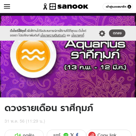
ดูดวง
เข้าสู่ระบบสมาชิก
หมวดอื่นๆ
//s.isanook.com/ho/0/ud/9/46589/2aquarius.jpg
Sanook
//s.isanook.com/sr/0/images/logo-
600
60
new-
sanook.png
เว็บไซต์นี้ใช้คุกกี้
เพื่อให้ท่านได้รับประสบการณ์การใช้งานที่ดีที่สุดบน เว็บไซต์
ตกลง
ของเรา โปรดศึกษาเพิ่มเติมที่
นโยบายความเป็นส่วนตัว
และ
นโยบายคุกกี้
ดวงรายเดือน ราศีกุมภ์
31 พ.ค. 56 (11:29 น.)
Copy link
แชร์
กดฟัง