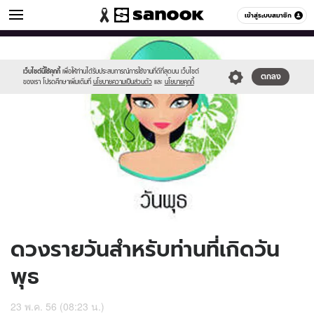
ดูดวง
เข้าสู่ระบบสมาชิก
หมวดอื่นๆ
//s.isanook.com/ho/0/ud/9/46193/170-
Sanook
//s.isanook.com/sr/0/images/logo-
600
60
wed_b.jpg
new-
sanook.png
เว็บไซต์นี้ใช้คุกกี้
เพื่อให้ท่านได้รับประสบการณ์การใช้งานที่ดีที่สุดบน เว็บไซต์
ตกลง
ของเรา โปรดศึกษาเพิ่มเติมที่
นโยบายความเป็นส่วนตัว
และ
นโยบายคุกกี้
ดวงรายวันสำหรับท่านที่เกิดวัน
พุธ
23 พ.ค. 56 (08:23 น.)