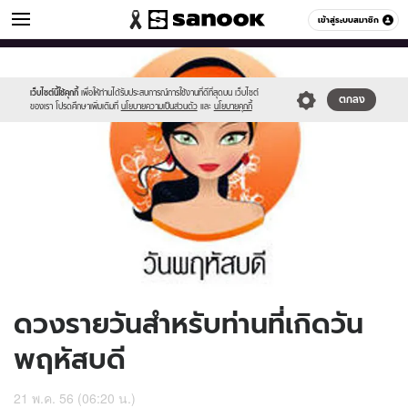
ดูดวง
เข้าสู่ระบบสมาชิก
หมวดอื่นๆ
//s.isanook.com/ho/0/ud/9/46061/170-
Sanook
//s.isanook.com/sr/0/images/logo-
600
60
thu_b.jpg
new-
sanook.png
เว็บไซต์นี้ใช้คุกกี้
เพื่อให้ท่านได้รับประสบการณ์การใช้งานที่ดีที่สุดบน เว็บไซต์
ตกลง
ของเรา โปรดศึกษาเพิ่มเติมที่
นโยบายความเป็นส่วนตัว
และ
นโยบายคุกกี้
ดวงรายวันสำหรับท่านที่เกิดวัน
พฤหัสบดี
21 พ.ค. 56 (06:20 น.)