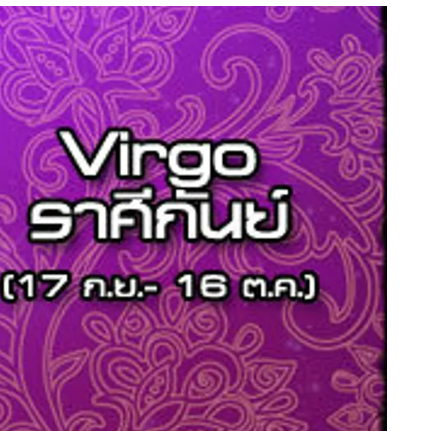
สุขภาพ
ดูทีวี
เที่ยว-กิน
WeTV
Tasteful Thailand
Exclusive
Sanook Choice
นิยาย
ยลได้ที่
ร่วมงานกับเ