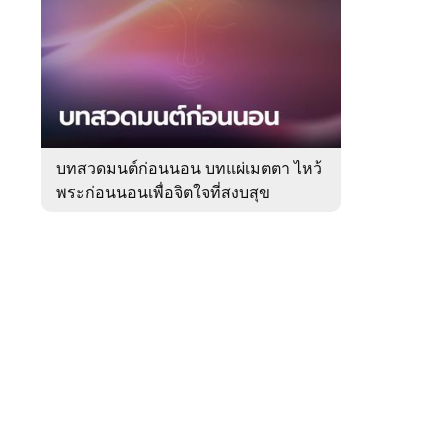
สัปดาห์
ของ
Sanook
ดูด
 WeTV
วง
บทสวดมนต์ก่อนนอน บทแผ่เมตตา ไหว้
พระก่อนนอนเพื่อจิตใจที่สงบสุข
ติดต่อโฆษณา
tencentthbd
sales@tencent.co.th
รา
ร้องเรียนเนื้อหาไม่เหมาะสม
แนะนำติชม แจ้งปัญหาการใช้งาน