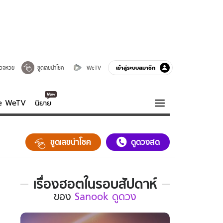
เข้าสู่ระบบสมาชิก
วจหวย
ขูดเลขนำโชค
WeTV
ve WeTV
นิยาย
รบรส
ความรู้รอบตัว
ขูดเลขนำโชค
ดูดวงสด
ฮาวทู
กูรู-รอบรู้
เรื่องฮอตในรอบสัปดาห์
เรื่อง
ของ
Sanook ดูดวง
ฮอต
ใน
รอบ