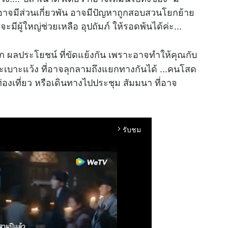
อาจมีส่วนเกี่ยวพัน อาจมีปัญหาถูกสอบสวนโยกย้าย
ก็จะมีผู้ใหญ่ช่วยเหลือ อุปถัมภ์ ให้รอดพ้นได้ค่ะ...
ภ ผลประโยชน์ ที่ขัดแย้งกัน เพราะอาจทำให้คุณกับ
ะเบาะแว้ง ที่อาจลุกลามถึงแยกทางกันได้ ...คนโสด
งเที่ยว หรือเดินทางไปประชุม สัมมนา ที่อาจ
รับชม
arrow_forward_ios