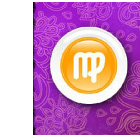
อัปเดตจีน
เช็กข่าวชัวร์
ติดตามสนุกโซเชี
ดาวน์โหลดสนุกแอปฟรี
สงวนลิขสิทธิ์ ©
2569
บริษัท อิมเมจ ฟิวเจอร์ (ประเทศไทย) จำกัด