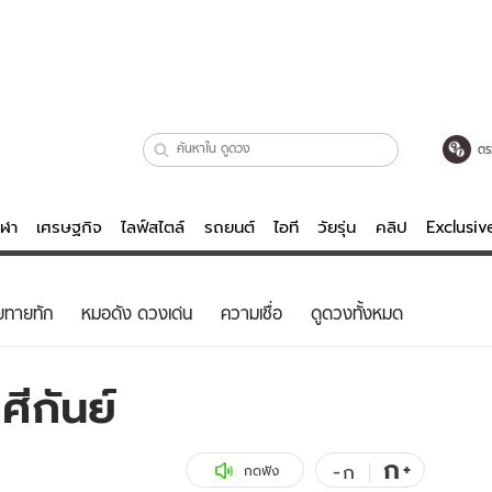
ตร
ีฬา
เศรษฐกิจ
ไลฟ์สไตล์
รถยนต์
ไอที
วัยรุ่น
คลิป
Exclusi
ตรวจหวย
ไลฟ์สไตล์
บันเทิงค
ยทายทัก
หมอดัง ดวงเด่น
ความเชื่อ
ดูดวงทั้งหมด
ผู้หญิง
หนัง-ละคร
ผู้ชาย
เพลง
ีกันย์
ย
วัยรุ่น
เกมส์
ไอที
คลิป
ก
+
-
ก
กดฟัง
รถยนต์
พอดแคสต์