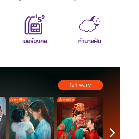
เบอร์มงคล
ทำนายฝัน
ไปที่ WeTV