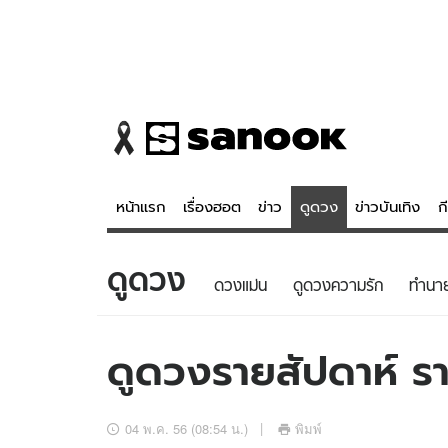
หน้าแรก
เรื่องฮอต
ข่าว
ดูดวง
ข่าวบันเทิง
ก
ดูดวง
ข่าว
ดูดวง - 
ดวงแม่น
ดูดวงความรัก
ทํานา
เรื่องฮอต
ดูดวง
ข่าว
หวยไทย
ดูดวงรายสัปดาห์ ราศ
ข่าวบันเทิง
สถิติหวยไท
ข่าวกีฬา
หวยลาว
04 พ.ค. 56 (08:54 น.)
พิมพ์
ข่าวเศรษฐกิจ