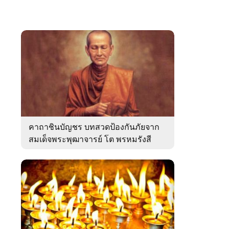
คาถาชินบัญชร บทสวดป้องกันภัยจาก
สมเด็จพระพุฒาจารย์ โต พรหมรังสี