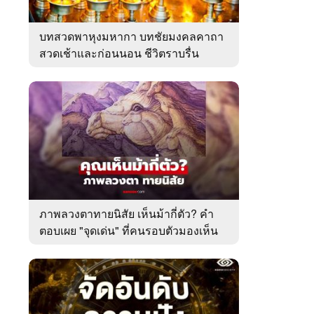
บทสวดพาหุงมหากา บทชัยมงคลคาถา
สวดเช้าและก่อนนอน ชีวิตราบรื่น
ภาพลวงตาทายนิสัย เห็นม้ากี่ตัว? คำ
ตอบเผย "จุดเด่น" ที่คนรอบตัวมองเห็น
ในตัวคุณ