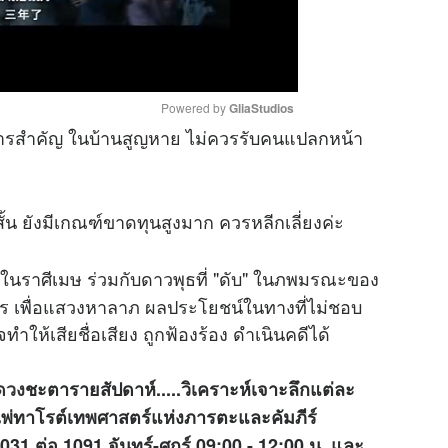
Powered by 
GliaStudios
กสารสำคัญ ในบ้านสูญหาย ไม่ควรรับคนแปลกหน้า
M
u
้น ยังมีเกณฑ์ขาดทุนสูงมาก ควรหลีกเลี่ยงค่ะ
t
e
่ในราศีเมษ ร่วมกับดาวพุธที่ "ดับ" ในภพมรณะของ
สาร เพื่อแสวงหาลาภ ผลประโยชน์ในทางที่ไม่ชอบ
ทำให้เสียชื่อเสียง ถูกฟ้องร้อง ดำเนินคดีได้
ดวง
ชะตารายสัปดาห์.....วิเคราะห์เจาะลึกแต่ละ
่ทาโรต์เทพศาสตร์แห่งภารตะและคัมภีร์
 ต่อ 1091 จันทร์-ศุกร์ 09:00 - 12:00 น. และ