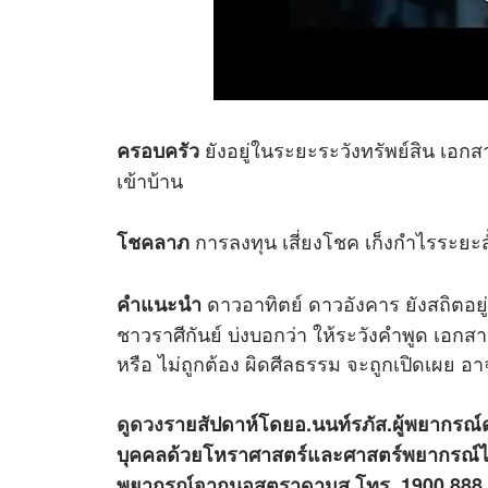
ยังอยู่ในระยะระวังทรัพย์สิน เอ
ครอบครัว
เข้าบ้าน
การลงทุน เสี่ยงโชค เก็งกำไรระยะสั
โชคลาภ
ดาวอาทิตย์ ดาวอังคาร ยังสถิตอยู
คำแนะนำ
ชาวราศีกันย์ บ่งบอกว่า ให้ระวังคำพูด เอก
หรือ ไม่ถูกต้อง ผิดศีลธรรม จะถูกเปิดเผย อาจ
ดูดวง
รายสัปดาห์โดยอ.นนท์รภัส.ผู้พยากรณ์
บุคคลด้วยโหราศาสตร์และศาสตร์พยากรณ์ไพ
พยากรณ์จากนอสตราดามูส โทร. 1900 888 031