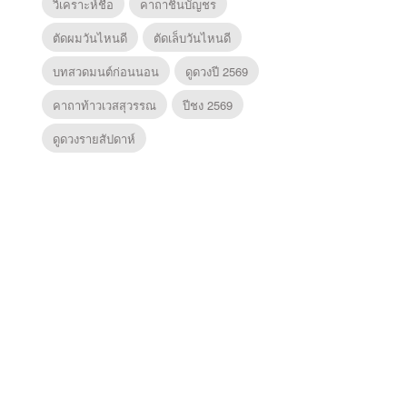
วิเคราะห์ชื่อ
คาถาชินบัญชร
ตัดผมวันไหนดี
ตัดเล็บวันไหนดี
บทสวดมนต์ก่อนนอน
ดูดวงปี 2569
คาถาท้าวเวสสุวรรณ
ปีชง 2569
ดูดวงรายสัปดาห์