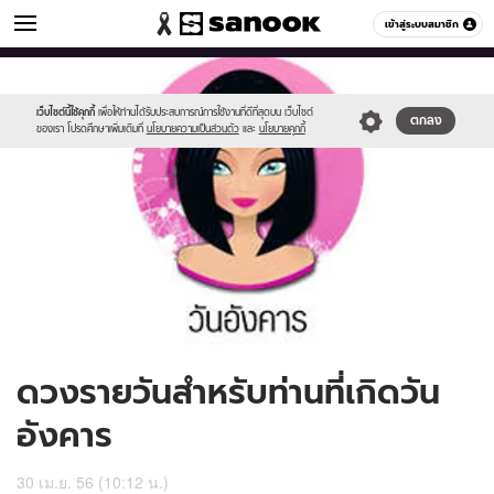
ดูดวง
เข้าสู่ระบบสมาชิก
หมวดอื่นๆ
//s.isanook.com/ho/0/ud/9/45093/170-
Sanook
//s.isanook.com/sr/0/images/logo-
600
60
tue_b.jpg
new-
sanook.png
เว็บไซต์นี้ใช้คุกกี้
เพื่อให้ท่านได้รับประสบการณ์การใช้งานที่ดีที่สุดบน เว็บไซต์
ตกลง
ของเรา โปรดศึกษาเพิ่มเติมที่
นโยบายความเป็นส่วนตัว
และ
นโยบายคุกกี้
ดวงรายวันสำหรับท่านที่เกิดวัน
อังคาร
30 เม.ย. 56 (10:12 น.)