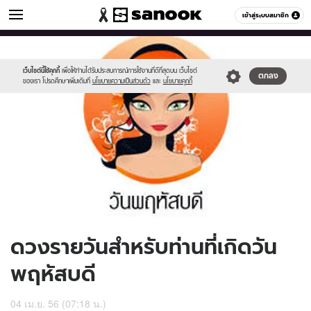
ดูดวง
เข้าสู่ระบบสมาชิก
หมวดอื่นๆ
//s.isanook.com/ho/0/ud/8/43869/170-
Sanook
//s.isanook.com/sr/0/images/logo-
600
60
thu_b.jpg
new-
sanook.png
เว็บไซต์นี้ใช้คุกกี้
เพื่อให้ท่านได้รับประสบการณ์การใช้งานที่ดีที่สุดบน เว็บไซต์
ตกลง
ของเรา โปรดศึกษาเพิ่มเติมที่
นโยบายความเป็นส่วนตัว
และ
นโยบายคุกกี้
ดวงรายวันสำหรับท่านที่เกิดวัน
พฤหัสบดี
04 เม.ย. 56 (07:18 น.)