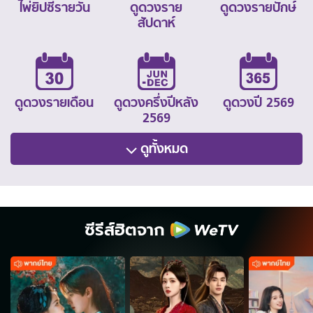
ไพ่ยิปซีรายวัน
ดูดวงราย
ดูดวงรายปักษ์
สัปดาห์
ดูดวงรายเดือน
ดูดวงครึ่งปีหลัง
ดูดวงปี 2569
2569
ดูทั้งหมด
ซีรีส์ฮิตจาก