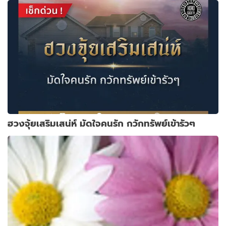
ฮวงจุ้ยเสริมเสน่ห์ มัดใจคนรัก กวักทรัพย์เข้ารัวๆ