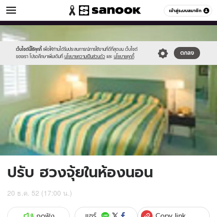
ดูดวง
เข้าสู่ระบบสมาชิก
หมวดอื่นๆ
//s.isanook.com/ho/0/ud/0/4345/m_02576_001.jpg
Sanook
//s.isanook.com/sr/0/images/logo-
600
60
new-
sanook.png
เว็บไซต์นี้ใช้คุกกี้
เพื่อให้ท่านได้รับประสบการณ์การใช้งานที่ดีที่สุดบน เว็บไซต์
ตกลง
ของเรา โปรดศึกษาเพิ่มเติมที่
นโยบายความเป็นส่วนตัว
และ
นโยบายคุกกี้
ปรับ ฮวงจุ้ยในห้องนอน
20 ธ.ค. 52 (17:00 น.)
Copy link
แชร์
กดฟัง