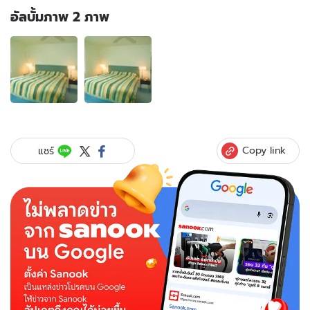
อัลบั้มภาพ 2 ภาพ
อัลบั้ม
ภาพ
2
ภาพ
ของ
ปรับ
ฮ
วง
Copy link
แชร์
จุ้ย
ใน
ห้อง
นอน