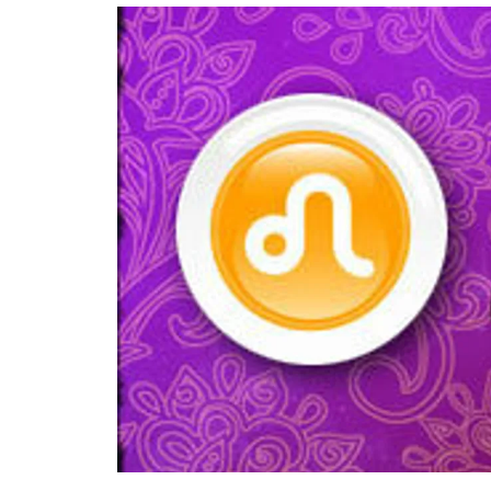
อัปเดตจีน
เช็กข่าวชัวร์
ติดตามสนุกโซเชี
ดาวน์โหลดสนุกแอปฟรี
สงวนลิขสิทธิ์ ©
2569
บริษัท อิมเมจ ฟิวเจอร์ (ประเทศไทย) จำกัด