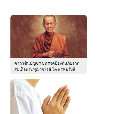
คาถาชินบัญชร บทสวดป้องกันภัยจาก
สมเด็จพระพุฒาจารย์ โต พรหมรังสี