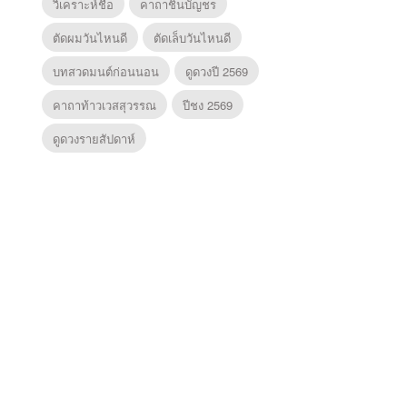
วิเคราะห์ชื่อ
คาถาชินบัญชร
ตัดผมวันไหนดี
ตัดเล็บวันไหนดี
บทสวดมนต์ก่อนนอน
ดูดวงปี 2569
คาถาท้าวเวสสุวรรณ
ปีชง 2569
ดูดวงรายสัปดาห์