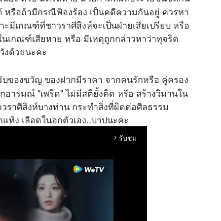
หรือถ้ามีกรณีฟ้องร้อง เป็นคดีความกันอยู่ ควรหา
ีเกณฑ์ที่ชาวราศีสิงห์จะเป็นฝ่ายเสียเปรียบ หรือ
ู่ในเกณฑ์เสียหาย หรือ มีเหตุถูกกล่าวหาว่าทุจริต
วังด้วยนะคะ
ด้รับของขวัญ ของฝากมีราคา จากคนรักหรือ คู่ครอง
กอารมณ์ "เพริด" ไม่มีสติยั้งคิด หรือ สร้างวิมานใน
าวราศีสิงห์บางท่าน กระทำสิ่งที่ผิดต่อศีลธรรม
ทำแท้ง เลือดในอกตัวเอง..บาปนะคะ
รับชม
arrow_forward_ios