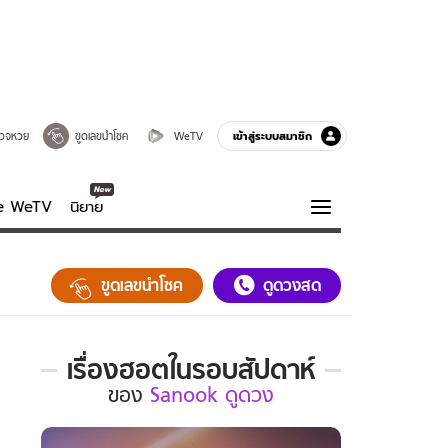
เข้าสู่ระบบสมาชิก
วจหวย
ขูดเลขนำโชค
WeTV
ve WeTV
นิยาย
รบรส
ความรู้รอบตัว
ขูดเลขนำโชค
ดูดวงสด
ฮาวทู
กูรู-รอบรู้
เรื่องฮอตในรอบสัปดาห์
เรื่อง
ของ
Sanook ดูดวง
ฮอต
ใน
รอบ