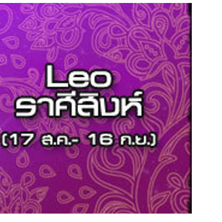
สุขภาพ
ดูทีวี
เที่ยว-กิน
WeTV
Tasteful Thailand
Exclusive
Sanook Choice
นิยาย
ยลได้ที่
ร่วมงานกับเ