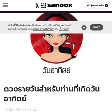
ดูดวง
เข้าสู่ระบบสมาชิก
หมวดอื่นๆ
//s.isanook.com/ho/0/ud/8/42917/170-
Sanook
//s.isanook.com/sr/0/images/logo-
600
60
sun_b.jpg
new-
sanook.png
เว็บไซต์นี้ใช้คุกกี้
เพื่อให้ท่านได้รับประสบการณ์การใช้งานที่ดีที่สุดบน เว็บไซต์
ตกลง
ของเรา โปรดศึกษาเพิ่มเติมที่
นโยบายความเป็นส่วนตัว
และ
นโยบายคุกกี้
ดวงรายวันสำหรับท่านที่เกิดวัน
อาทิตย์
12 มี.ค. 56 (08:39 น.)