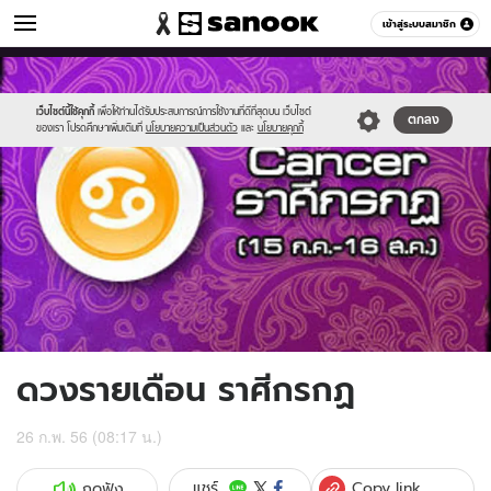
ดูดวง
เข้าสู่ระบบสมาชิก
หมวดอื่นๆ
//s.isanook.com/ho/0/ud/8/42249/7cancer.jpg
Sanook
//s.isanook.com/sr/0/images/logo-
600
60
new-
sanook.png
เว็บไซต์นี้ใช้คุกกี้
เพื่อให้ท่านได้รับประสบการณ์การใช้งานที่ดีที่สุดบน เว็บไซต์
ตกลง
ของเรา โปรดศึกษาเพิ่มเติมที่
นโยบายความเป็นส่วนตัว
และ
นโยบายคุกกี้
ดวงรายเดือน ราศีกรกฏ
26 ก.พ. 56 (08:17 น.)
Copy link
แชร์
กดฟัง