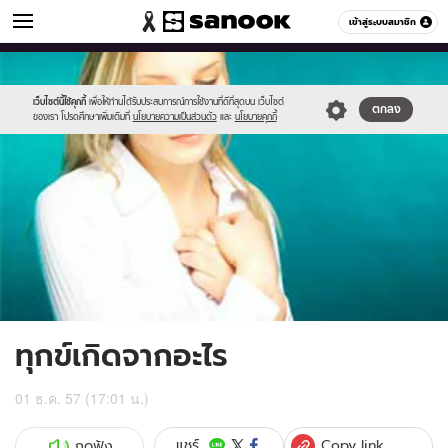
ดูดวง
เข้าสู่ระบบสมาชิก
หมวดอื่นๆ
//s.isanook.com/ho/0/ud/8/42009/m-
Sanook
//s.isanook.com/sr/0/images/logo-
600
60
01.jpg
new-
sanook.png
เว็บไซต์นี้ใช้คุกกี้
เพื่อให้ท่านได้รับประสบการณ์การใช้งานที่ดีที่สุดบน เว็บไซต์
ตกลง
ของเรา โปรดศึกษาเพิ่มเติมที่
นโยบายความเป็นส่วนตัว
และ
นโยบายคุกกี้
ทุกข์เกิดจากอะไร
01 ธ.ค. 57 (17:01 น.)
Copy link
แชร์
กดฟัง