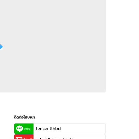
 WeTV
ติดต่อโฆษณา
tencentthbd
sales@tencent.co.th
รา
ร้องเรียนเนื้อหาไม่เหมาะสม
แนะนำติชม แจ้งปัญหาการใช้งาน
ติดต่อโฆษณา
tencentthbd
Add