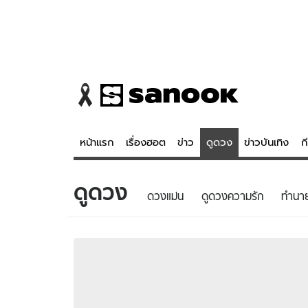
หน้าแรก
เรื่องฮอต
ข่าว
ดูดวง
ข่าวบันเทิง
ก
ดูดวง
ข่าว
ดูดวง - 
ดวงแม่น
ดูดวงความรัก
ทํานา
เรื่องฮอต
ดูดวง
ข่าว
หวยไทย
ข่าวบันเทิง
สถิติหวยไท
ข่าวกีฬา
หวยลาว
ข่าวเศรษฐกิจ