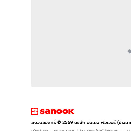
อัปเดตจีน
เช็กข่าวชัวร์
ติดตามสนุกโซเชี
ดาวน์โหลดสนุกแอปฟรี
สงวนลิขสิทธิ์ ©
2569
บริษัท อิมเมจ ฟิวเจอร์ (ประเทศไทย) จำกัด
สงวนลิขสิทธิ์ ©
2569
บริษัท อิมเมจ ฟิวเจอร์ (ประเ