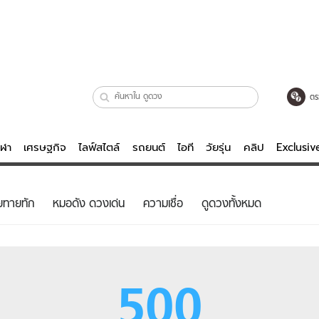
ตร
ีฬา
เศรษฐกิจ
ไลฟ์สไตล์
รถยนต์
ไอที
วัยรุ่น
คลิป
Exclusi
ตรวจหวย
ไลฟ์สไตล์
บันเทิงค
ยทายทัก
หมอดัง ดวงเด่น
ความเชื่อ
ดูดวงทั้งหมด
ผู้หญิง
หนัง-ละคร
ผู้ชาย
เพลง
ย
วัยรุ่น
เกมส์
500
ไอที
คลิป
รถยนต์
พอดแคสต์