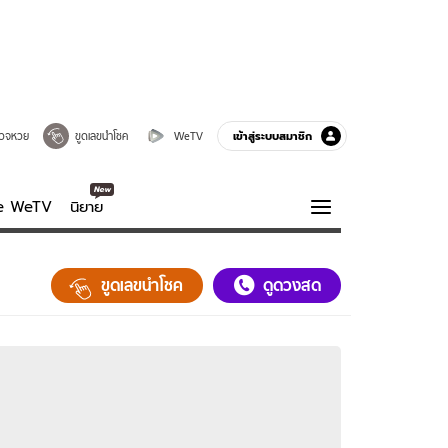
เข้าสู่ระบบสมาชิก
วจหวย
ขูดเลขนำโชค
WeTV
ve WeTV
นิยาย
รบรส
ความรู้รอบตัว
ขูดเลขนำโชค
ดูดวงสด
ฮาวทู
กูรู-รอบรู้