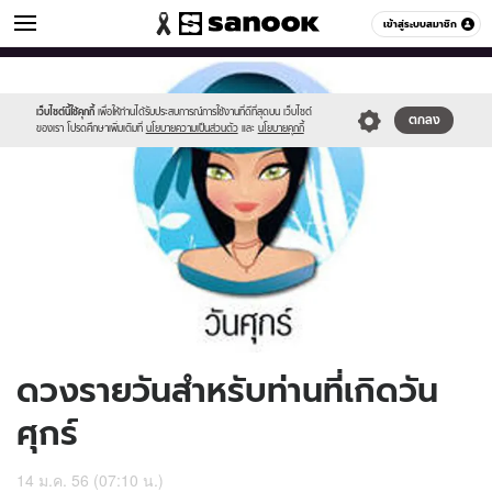
ดูดวง
เข้าสู่ระบบสมาชิก
หมวดอื่นๆ
//s.isanook.com/ho/0/ud/8/40265/170-
Sanook
//s.isanook.com/sr/0/images/logo-
600
60
fri_b.jpg
new-
sanook.png
เว็บไซต์นี้ใช้คุกกี้
เพื่อให้ท่านได้รับประสบการณ์การใช้งานที่ดีที่สุดบน เว็บไซต์
ตกลง
ของเรา โปรดศึกษาเพิ่มเติมที่
นโยบายความเป็นส่วนตัว
และ
นโยบายคุกกี้
ดวงรายวันสำหรับท่านที่เกิดวัน
ศุกร์
14 ม.ค. 56 (07:10 น.)