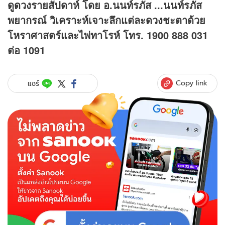
ดูดวง
รายสัปดาห์ โดย อ.นนท์รภัส ...นนท์รภัส
พยากรณ์ วิเคราะห์เจาะลึกแต่ละ
ดวง
ชะตาด้วย
โหราศาสตร์และไพ่ทาโรห์ โทร. 1900 888 031
ต่อ 1091
Copy link
แชร์