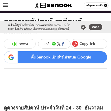
ดูดวง
เข้าสู่ระบบสมาชิก
หมวดอื่นๆ
ดวงรายสัปดาห์ ราศีกุมภ์
Sanook
//s.isanook.com/sr/0/images/logo-
600
60
new-
เว็บไซต์นี้ใช้คุกกี้
เพื่อให้ท่านได้รับประสบการณ์การใช้งานที่ดีที่สุดบน เว็บไซต์
ตกลง
sanook.png
ของเรา โปรดศึกษาเพิ่มเติมที่
นโยบายความเป็นส่วนตัว
และ
นโยบายคุกกี้
20 ธ.ค. 55 (10:38 น.)
Copy link
แชร์
กดฟัง
ตั้ง Sanook เป็นข่าวโปรดบน Google
ดู
ดวง
รายสัปดาห์ ประจำวันที่ 24 - 30 ธันวาคม