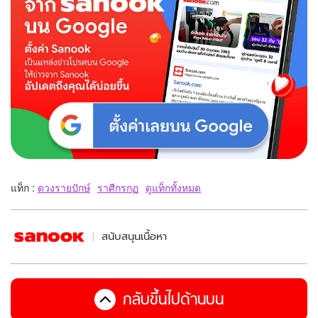
แท็ก :
ดวงรายปักษ์
ราศีกรกฏ
ดูแท็กทั้งหมด
สนับสนุนเนื้อหา
กลับขึ้นไปด้านบน