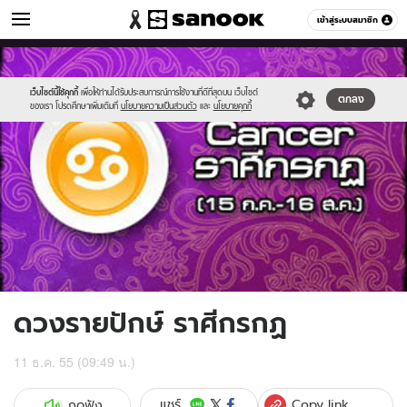
ดูดวง
เข้าสู่ระบบสมาชิก
หมวดอื่นๆ
//s.isanook.com/ho/0/ud/7/38773/7cancer.jpg
Sanook
//s.isanook.com/sr/0/images/logo-
600
60
new-
sanook.png
เว็บไซต์นี้ใช้คุกกี้
เพื่อให้ท่านได้รับประสบการณ์การใช้งานที่ดีที่สุดบน เว็บไซต์
ตกลง
ของเรา โปรดศึกษาเพิ่มเติมที่
นโยบายความเป็นส่วนตัว
และ
นโยบายคุกกี้
ดวงรายปักษ์ ราศีกรกฏ
11 ธ.ค. 55 (09:49 น.)
Copy link
แชร์
กดฟัง