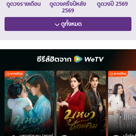
ดูดวงรายเดือน
ดูดวงครึ่งปีหลัง
ดูดวงปี 2569
2569
ดูทั้งหมด
ซีรีส์ฮิตจาก
บุหงาซ่อนคม (พากย์
เมื่อรั