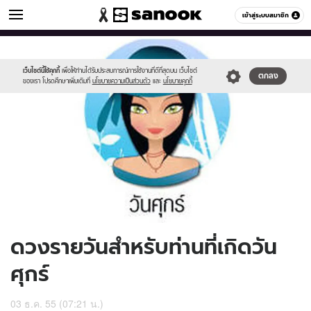
ดูดวง
เข้าสู่ระบบสมาชิก
หมวดอื่นๆ
//s.isanook.com/ho/0/ud/7/38417/170-
Sanook
//s.isanook.com/sr/0/images/logo-
600
60
fri_b_1.jpg
new-
sanook.png
เว็บไซต์นี้ใช้คุกกี้
เพื่อให้ท่านได้รับประสบการณ์การใช้งานที่ดีที่สุดบน เว็บไซต์
ตกลง
ของเรา โปรดศึกษาเพิ่มเติมที่
นโยบายความเป็นส่วนตัว
และ
นโยบายคุกกี้
ดวงรายวันสำหรับท่านที่เกิดวัน
ศุกร์
03 ธ.ค. 55 (07:21 น.)