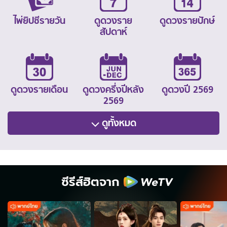
ไพ่ยิปซีรายวัน
ดูดวงราย
ดูดวงรายปักษ์
สัปดาห์
ดูดวงรายเดือน
ดูดวงครึ่งปีหลัง
ดูดวงปี 2569
2569
ดูทั้งหมด
ซีรีส์ฮิตจาก