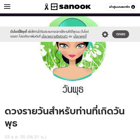
ดูดวง
เข้าสู่ระบบสมาชิก
หมวดอื่นๆ
//s.isanook.com/ho/0/ud/7/38381/170-
Sanook
//s.isanook.com/sr/0/images/logo-
600
60
wed_b.jpg
new-
sanook.png
เว็บไซต์นี้ใช้คุกกี้
เพื่อให้ท่านได้รับประสบการณ์การใช้งานที่ดีที่สุดบน เว็บไซต์
ตกลง
ของเรา โปรดศึกษาเพิ่มเติมที่
นโยบายความเป็นส่วนตัว
และ
นโยบายคุกกี้
ดวงรายวันสำหรับท่านที่เกิดวัน
พุธ
03 ธ.ค. 55 (06:31 น.)