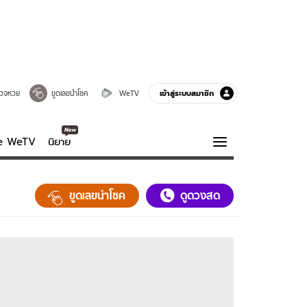
เข้าสู่ระบบสมาชิก
วจหวย
ขูดเลขนำโชค
WeTV
ve WeTV
นิยาย
รบรส
ความรู้รอบตัว
ขูดเลขนำโชค
ดูดวงสด
ฮาวทู
กูรู-รอบรู้