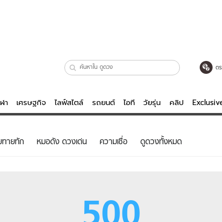
ตร
ีฬา
เศรษฐกิจ
ไลฟ์สไตล์
รถยนต์
ไอที
วัยรุ่น
คลิป
Exclusi
ตรวจหวย
ไลฟ์สไตล์
บันเทิงค
ยทายทัก
หมอดัง ดวงเด่น
ความเชื่อ
ดูดวงทั้งหมด
ผู้หญิง
หนัง-ละคร
ผู้ชาย
เพลง
ย
วัยรุ่น
เกมส์
500
ไอที
คลิป
รถยนต์
พอดแคสต์