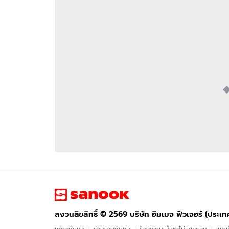
อัปเดตจีน
เช็กข่าวชัวร์
ติดตามสนุกโซเชี
ดาวน์โหลดสนุกแอปฟรี
สงวนลิขสิทธิ์ ©
2569
บริษัท อิมเมจ ฟิวเจอร์ (ประเทศไทย) จำกัด
สงวนลิขสิทธิ์ ©
2569
บริษัท อิมเมจ ฟิวเจอร์ (ประเ