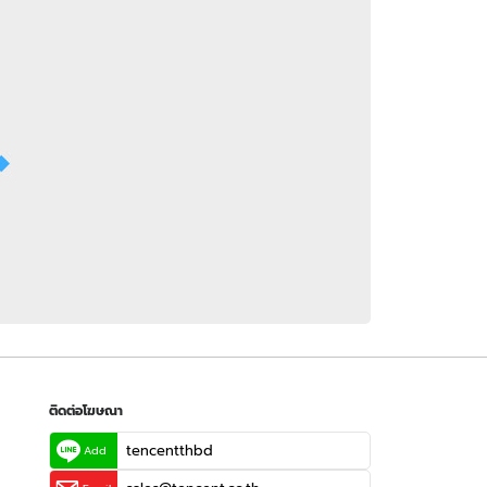
 WeTV
ติดต่อโฆษณา
tencentthbd
sales@tencent.co.th
รา
ร้องเรียนเนื้อหาไม่เหมาะสม
แนะนำติชม แจ้งปัญหาการใช้งาน
ติดต่อโฆษณา
tencentthbd
Add