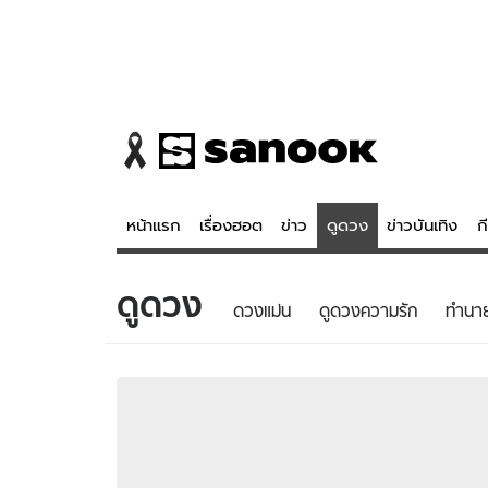
หน้าแรก
เรื่องฮอต
ข่าว
ดูดวง
ข่าวบันเทิง
ก
ดูดวง
ข่าว
ดูดวง - 
ดวงแม่น
ดูดวงความรัก
ทํานา
เรื่องฮอต
ดูดวง
ข่าว
หวยไทย
ข่าวบันเทิง
สถิติหวยไท
ข่าวกีฬา
หวยลาว
ข่าวเศรษฐกิจ