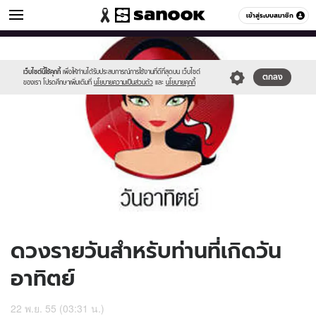
ดูดวง
เข้าสู่ระบบสมาชิก
หมวดอื่นๆ
//s.isanook.com/ho/0/ud/7/37837/170-
Sanook
//s.isanook.com/sr/0/images/logo-
600
60
sun_b.jpg
new-
sanook.png
เว็บไซต์นี้ใช้คุกกี้
เพื่อให้ท่านได้รับประสบการณ์การใช้งานที่ดีที่สุดบน เว็บไซต์
ตกลง
ของเรา โปรดศึกษาเพิ่มเติมที่
นโยบายความเป็นส่วนตัว
และ
นโยบายคุกกี้
ดวงรายวันสำหรับท่านที่เกิดวัน
อาทิตย์
22 พ.ย. 55 (03:31 น.)