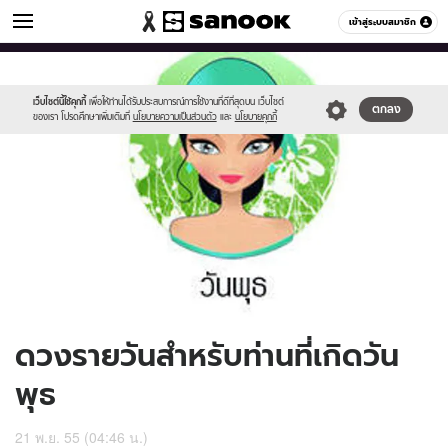
ดูดวง
เข้าสู่ระบบสมาชิก
หมวดอื่นๆ
//s.isanook.com/ho/0/ud/7/37793/170-
Sanook
//s.isanook.com/sr/0/images/logo-
600
60
wed_b.jpg
new-
sanook.png
เว็บไซต์นี้ใช้คุกกี้
เพื่อให้ท่านได้รับประสบการณ์การใช้งานที่ดีที่สุดบน เว็บไซต์
ตกลง
ของเรา โปรดศึกษาเพิ่มเติมที่
นโยบายความเป็นส่วนตัว
และ
นโยบายคุกกี้
ดวงรายวันสำหรับท่านที่เกิดวัน
พุธ
21 พ.ย. 55 (04:46 น.)