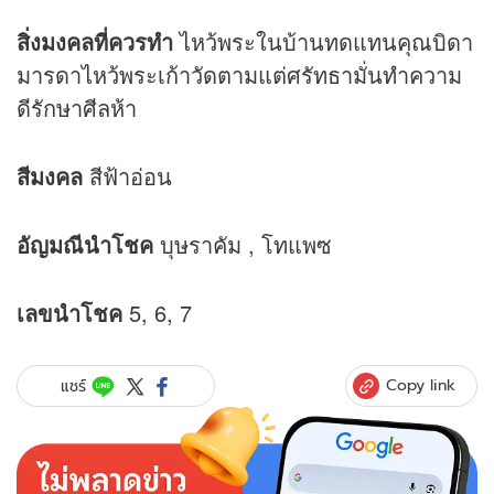
สิ่งมงคลที่ควรทำ
ไหว้พระในบ้านทดแทนคุณบิดา
มารดาไหว้พระเก้าวัดตามแต่ศรัทธามั่นทำความ
ดีรักษาศีลห้า
สีมงคล
สีฟ้าอ่อน
อัญมณีนำโชค
บุษราคัม , โทแพซ
เลขนำโชค
5, 6, 7
Copy link
แชร์