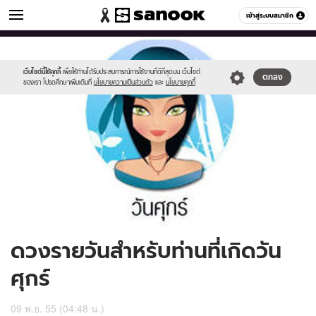
ดูดวง
เข้าสู่ระบบสมาชิก
หมวดอื่นๆ
//s.isanook.com/ho/0/ud/7/37249/170-
Sanook
//s.isanook.com/sr/0/images/logo-
600
60
fri_b.jpg
new-
sanook.png
เว็บไซต์นี้ใช้คุกกี้
เพื่อให้ท่านได้รับประสบการณ์การใช้งานที่ดีที่สุดบน เว็บไซต์
ตกลง
ของเรา โปรดศึกษาเพิ่มเติมที่
นโยบายความเป็นส่วนตัว
และ
นโยบายคุกกี้
ดวงรายวันสำหรับท่านที่เกิดวัน
ศุกร์
09 พ.ย. 55 (04:48 น.)