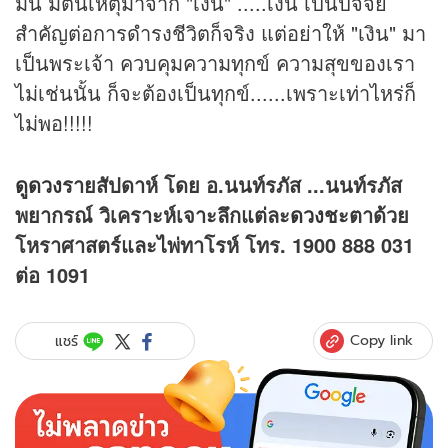
มีน มีต้นเหตุมาจาก "เงิน" .....เงิน เป็นปัจจัย
สำคัญต่อการดำรงชีวิตก็จริง แต่อย่าให้ "เงิน" มา
เป็นพระเจ้า ควบคุมความทุกข์ ความสุขของเรา
ไม่เช่นนั้น ก็จะต้องเป็นทุกข์......เพราะเท่าไหร่ก็
ไม่พอ!!!!!
ดูดวง
รายสัปดาห์ โดย อ.นนท์รภัส ...นนท์รภัส
พยากรณ์ วิเคราะห์เจาะลึกแต่ละ
ดวง
ชะตาด้วย
โหราศาสตร์และไพ่ทาโรห์ โทร. 1900 888 031
ต่อ 1091
Copy link
แชร์