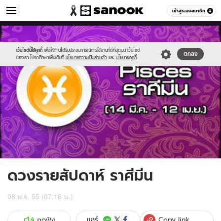
ดูดวง
เข้าสู่ระบบสมาชิก
หมวดอื่นๆ
//s.isanook.com/ho/0/ud/7/37193/3pisces.jpg
Sanook
//s.isanook.com/sr/0/images/logo-
600
60
new-
sanook.png
เว็บไซต์นี้ใช้คุกกี้
เพื่อให้ท่านได้รับประสบการณ์การใช้งานที่ดีที่สุดบน เว็บไซต์
ตกลง
ของเรา โปรดศึกษาเพิ่มเติมที่
นโยบายความเป็นส่วนตัว
และ
นโยบายคุกกี้
ดวงรายสัปดาห์ ราศีมีน
08 พ.ย. 55 (07:16 น.)
Copy link
แชร์
กดฟัง