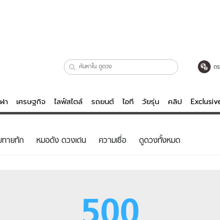
ตร
ีฬา
เศรษฐกิจ
ไลฟ์สไตล์
รถยนต์
ไอที
วัยรุ่น
คลิป
Exclusi
ตรวจหวย
ไลฟ์สไตล์
บันเทิงค
ยทายทัก
หมอดัง ดวงเด่น
ความเชื่อ
ดูดวงทั้งหมด
ผู้หญิง
หนัง-ละคร
ผู้ชาย
เพลง
ย
วัยรุ่น
เกมส์
500
ไอที
คลิป
รถยนต์
พอดแคสต์