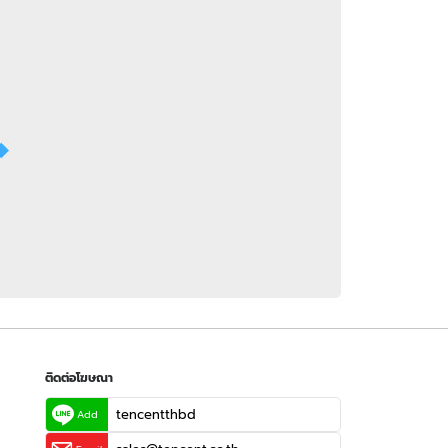
 WeTV
ติดต่อโฆษณา
tencentthbd
sales@tencent.co.th
รา
ร้องเรียนเนื้อหาไม่เหมาะสม
แนะนำติชม แจ้งปัญหาการใช้งาน
ติดต่อโฆษณา
tencentthbd
Add