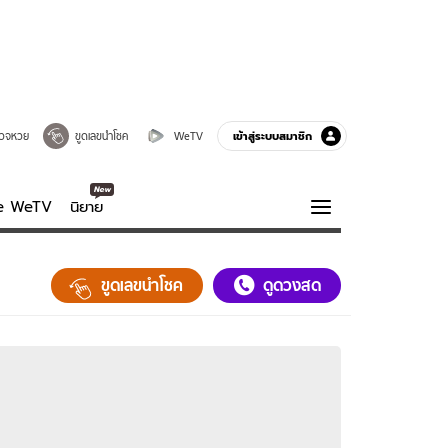
เข้าสู่ระบบสมาชิก
วจหวย
ขูดเลขนำโชค
WeTV
ve WeTV
นิยาย
รบรส
ความรู้รอบตัว
ขูดเลขนำโชค
ดูดวงสด
ฮาวทู
กูรู-รอบรู้