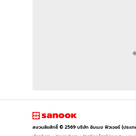
อัปเดตจีน
เช็กข่าวชัวร์
ติดตามสนุกโซเชี
ดาวน์โหลดสนุกแอปฟรี
สงวนลิขสิทธิ์ ©
2569
บริษัท อิมเมจ ฟิวเจอร์ (ประเทศไทย) จำกัด
สงวนลิขสิทธิ์ ©
2569
บริษัท อิมเมจ ฟิวเจอร์ (ประเ