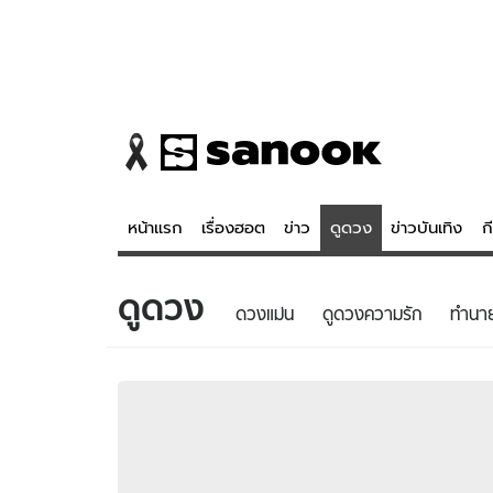
หน้าแรก
เรื่องฮอต
ข่าว
ดูดวง
ข่าวบันเทิง
ก
ดูดวง
ข่าว
ดูดวง - 
ดวงแม่น
ดูดวงความรัก
ทํานา
เรื่องฮอต
ดูดวง
ข่าว
หวยไทย
ข่าวบันเทิง
สถิติหวยไท
ข่าวกีฬา
หวยลาว
ข่าวเศรษฐกิจ