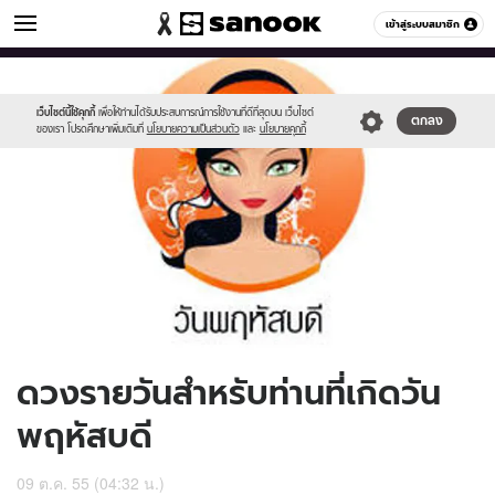
ดูดวง
เข้าสู่ระบบสมาชิก
หมวดอื่นๆ
//s.isanook.com/ho/0/ud/7/35817/170-
Sanook
//s.isanook.com/sr/0/images/logo-
600
60
thu_b.jpg
new-
sanook.png
เว็บไซต์นี้ใช้คุกกี้
เพื่อให้ท่านได้รับประสบการณ์การใช้งานที่ดีที่สุดบน เว็บไซต์
ตกลง
ของเรา โปรดศึกษาเพิ่มเติมที่
นโยบายความเป็นส่วนตัว
และ
นโยบายคุกกี้
ดวงรายวันสำหรับท่านที่เกิดวัน
พฤหัสบดี
09 ต.ค. 55 (04:32 น.)